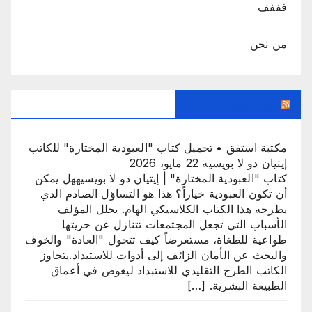
فففف
من نحن
جديد منتديات استفق
مكتبة استفق • تحميل كتاب "العبودية المختارة" للكاتب
إيتيان دو لا بويسيه
22 مايو، 2026
كتاب "العبودية المختارة" | إيتيان دو لا بويسيههل يمكن
أن تكون العبودية خياراً؟ هذا هو التساؤل الصادم الذي
يطرحه هذا الكتاب الكلاسيكي الهام. يحلل المؤلف
الأسباب التي تجعل المجتمعات تتنازل عن حريتها
طواعية للطغاة، مستعرضاً كيف تتحول "العادة" والخوف
والبحث عن الأمان الزائف إلى أدوات للاستبداد.يتجاوز
الكاتب الطرح التقليدي للاستبداد ليغوص في أعماق
الطبيعة البشرية. […]