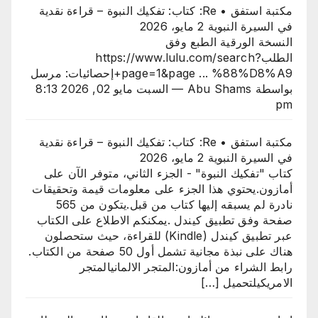
مكتبة استفق • Re: كتاب: تفكيك النبوة – قراءة نقدية
في السيرة النبوية
2 مايو، 2026
النسخة الورقية الطبع وفق
الطلبhttps://www.lulu.com/search?
page=1&page ... %88%D8%A9+إحصائيات: مرسل
بواسطة Abu Shams — السبت مايو 02, 2026 8:13
pm
مكتبة استفق • Re: كتاب: تفكيك النبوة – قراءة نقدية
في السيرة النبوية
2 مايو، 2026
كتاب "تفكيك النبوة" - الجزء الثاني، متوفر الآن على
أمازون.​يحتوي هذا الجزء على معلومات قيمة وتحقيقات
نادرة لم يسبقه إليها كتاب من قبل.يتكون من 565
صفحة وفق تطبيق كيندل .​يمكنكم الاطلاع على الكتاب
عبر تطبيق كيندل (Kindle) للقراءة، حيث ستحصلون
هناك على نبذة مجانية تشمل أول 50 صفحة من الكتاب.​
رابط الشراء من أمازون:المتجر الالمانيالمتجر
الامريكيلتحميل […]