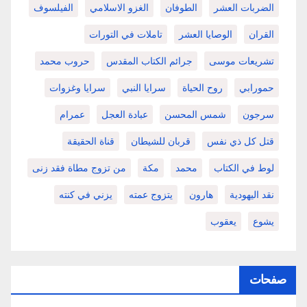
الضربات العشر
الطوفان
الغزو الاسلامي
الفيلسوف
القران
الوصايا العشر
تاملات في التورات
تشريعات موسى
جرائم الكتاب المقدس
حروب محمد
حمورابي
روح الحياة
سرايا النبي
سرايا وغزوات
سرجون
شمس المحسن
عبادة العجل
عمرام
قتل كل ذي نفس
قربان للشيطان
قناة الحقيقة
لوط في الكتاب
محمد
مكة
من تزوج مطاة فقد زنى
نقد اليهودية
هارون
يتزوج عمته
يزني في كنته
يشوع
يعقوب
صفحات