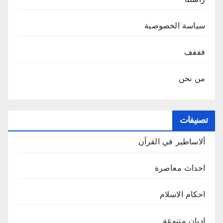
سياسة الخصوصية
فففف
من نحن
تصنيفات
ألاساطير في القرآن
احداث معاصرة
احكام الاسلام
اديان متنوعة