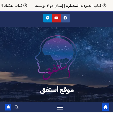
العبودية المختارة | إيتيان دو لا بويسيه
كتاب تفكيك النبوة
Ski
t
conten
موقع استفق