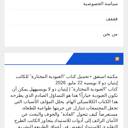
سياسة الخصوصية
فففف
من نحن
جديد منتديات استفق
مكتبة استفق • تحميل كتاب "العبودية المختارة" للكاتب
إيتيان دو لا بويسيه
22 مايو، 2026
كتاب "العبودية المختارة" | إيتيان دو لا بويسيههل يمكن أن
تكون العبودية خياراً؟ هذا هو التساؤل الصادم الذي يطرحه
هذا الكتاب الكلاسيكي الهام. يحلل المؤلف الأسباب التي
تجعل المجتمعات تتنازل عن حريتها طواعية للطغاة،
مستعرضاً كيف تتحول "العادة" والخوف والبحث عن
الأمان الزائف إلى أدوات للاستبداد.يتجاوز الكاتب الطرح
التقليدي للاستبداد ليغوص في أعماق الطبيعة البشرية.