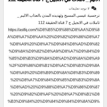
لا توجد تعليقات
نرجسية عيسى المسيح وتهديده المدن بالعذاب الاليم _
تاملات في الانجيل ج 7 قناة الحقيقة 112
https://astfq.com/%D8%B5%D9%88%D8%AA%D9%8
A%D8%A7%D8%AA%20%D9%82%D9%86%D8%A7
%D8%A9%20%D8%A7%D9%84%D8%AD%D9%82
%D9%8A%D9%82%D8%A9/%D8%A7%D9%84%D9
%85%D8%B3%D9%8A%D8%AD%D9%8A%D8%A9
%2F%D9%86%D8%B1%D8%AC%D8%B3%D9%8A
%D8%A9%20%D8%B9%D9%8A%D8%B3%D9%89
%20%D8%A7%D9%84%D9%85%D8%B3%D9%8A
%D8%AD%20%D9%88%D8%A7%D9%86%D9%87
%20%D9%82%D8%AF%20%D8%A7%D8%B1%D8
%B3%D9%84%20%D9%84%D9%84%D9%8A%D9%