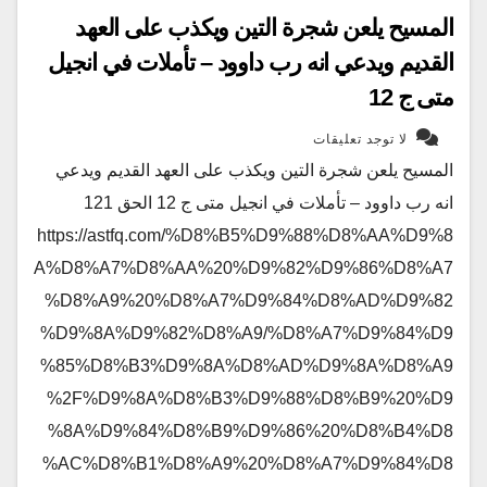
المسيح يلعن شجرة التين ويكذب على العهد
القديم ويدعي انه رب داوود – تأملات في انجيل
متى ج 12
لا توجد تعليقات
المسيح يلعن شجرة التين ويكذب على العهد القديم ويدعي
انه رب داوود – تأملات في انجيل متى ج 12 الحق 121
https://astfq.com/%D8%B5%D9%88%D8%AA%D9%8
A%D8%A7%D8%AA%20%D9%82%D9%86%D8%A7
%D8%A9%20%D8%A7%D9%84%D8%AD%D9%82
%D9%8A%D9%82%D8%A9/%D8%A7%D9%84%D9
%85%D8%B3%D9%8A%D8%AD%D9%8A%D8%A9
%2F%D9%8A%D8%B3%D9%88%D8%B9%20%D9
%8A%D9%84%D8%B9%D9%86%20%D8%B4%D8
%AC%D8%B1%D8%A9%20%D8%A7%D9%84%D8