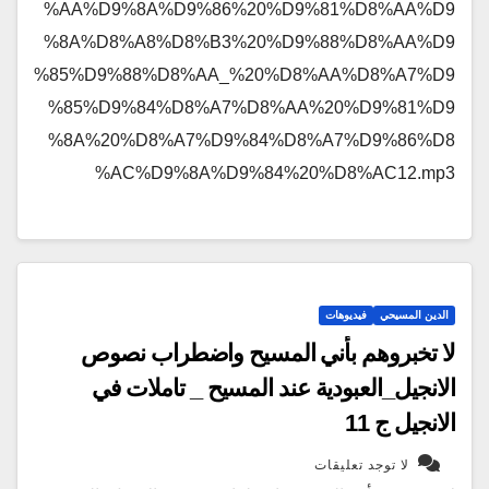
%AA%D9%8A%D9%86%20%D9%81%D8%AA%D9
%8A%D8%A8%D8%B3%20%D9%88%D8%AA%D9
%85%D9%88%D8%AA_%20%D8%AA%D8%A7%D9
%85%D9%84%D8%A7%D8%AA%20%D9%81%D9
%8A%20%D8%A7%D9%84%D8%A7%D9%86%D8
%AC%D9%8A%D9%84%20%D8%AC12.mp3
الدين المسيحي
فيديوهات
لا تخبروهم بأني المسيح واضطراب نصوص
الانجيل_العبودية عند المسيح _ تاملات في
الانجيل ج 11
لا توجد تعليقات