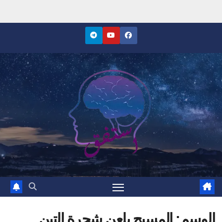
Ski
t
conten
موقع استفق
الوسم:
المسيح يلعن شجرة التين