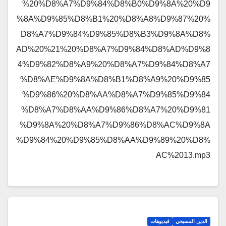
%20%D8%A7%D9%84%D8%B0%D9%8A%20%D9
%8A%D9%85%D8%B1%20%D8%A8%D9%87%20%
D8%A7%D9%84%D9%85%D8%B3%D9%8A%D8%
AD%20%21%20%D8%A7%D9%84%D8%AD%D9%8
4%D9%82%D8%A9%20%D8%A7%D9%84%D8%A7
%D8%AE%D9%8A%D8%B1%D8%A9%20%D9%85
%D9%86%20%D8%AA%D8%A7%D9%85%D9%84
%D8%A7%D8%AA%D9%86%D8%A7%20%D9%81
%D9%8A%20%D8%A7%D9%86%D8%AC%D9%8A
%D9%84%20%D9%85%D8%AA%D9%89%20%D8%
AC%2013.mp3
الدين المسيحي
فيديوهات