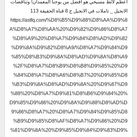
اعظم لائط مسيحي هو افضل من يوحنا المعمدان! وتناقضات
الانجيل _ تاملات في الانجيل ج 8 قناة الحقيقة 113
https://astfq.com/%D8%B5%D9%88%D8%AA%D9%8
A%D8%A7%D8%AA%20%D9%82%D9%86%D8%A7
%D8%A9%20%D8%A7%D9%84%D8%AD%D9%82
%D9%8A%D9%82%D8%A9/%D8%A7%D9%84%D9
%85%D8%B3%D9%8A%D8%AD%D9%8A%D8%A9
%2F%D8%A7%D8%B9%D8%B8%D9%85%20%D9
%84%D8%A7%D8%A6%D8%B7%20%D9%85%D8
%B3%D9%8A%D8%AD%D9%8A%20%D9%87%D9
%88%20%D8%A7%D9%81%D8%B6%D9%84%20%
D9%85%D9%86%20%D9%8A%D9%88%D8%AD%D
9%86%D8%A7%20%D8%A7%D9%84%D9%85%D8
%B9%D9%85%D8%AF%D8%A7%D9%86%20%D9
%81%D9%8A%20%D9%85%D9%84%D9%83%D9%