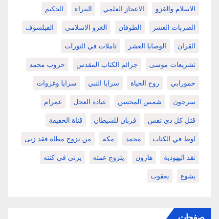
الاسلام والغزو
الاعجاز العلمي
البتراء
الحكيم
الضربات العشر
الطوفان
الغزو الاسلامي
الفيلسوف
القران
الوصايا العشر
تاملات في التورات
تشريعات موسى
جرائم الكتاب المقدس
حروب محمد
حمورابي
روح الحياة
سرايا النبي
سرايا وغزوات
سرجون
شمس المحسن
عبادة العجل
عمرام
قتل كل ذي نفس
قربان للشيطان
قناة الحقيقة
لوط في الكتاب
محمد
مكة
من تزوج مطاة فقد زنى
نقد اليهودية
هارون
يتزوج عمته
يزني في كنته
يشوع
يعقوب
صفحات