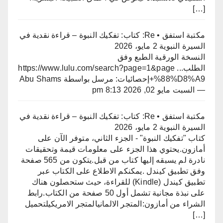
[…]
مكتبة استفق • Re: كتاب: تفكيك النبوة – قراءة نقدية في
السيرة النبوية
2 مايو، 2026
النسخة الورقية الطبع وفق
الطلبhttps://www.lulu.com/search?page=1&page ...
%88%D8%A9+إحصائيات: مرسل بواسطة Abu Shams
— السبت مايو 02, 2026 8:13 pm
مكتبة استفق • Re: كتاب: تفكيك النبوة – قراءة نقدية في
السيرة النبوية
2 مايو، 2026
كتاب "تفكيك النبوة" - الجزء الثاني، متوفر الآن على
أمازون.​يحتوي هذا الجزء على معلومات قيمة وتحقيقات
نادرة لم يسبقه إليها كتاب من قبل.يتكون من 565 صفحة
وفق تطبيق كيندل .​يمكنكم الاطلاع على الكتاب عبر
تطبيق كيندل (Kindle) للقراءة، حيث ستحصلون هناك
على نبذة مجانية تشمل أول 50 صفحة من الكتاب.​رابط
الشراء من أمازون:المتجر الالمانيالمتجر الامريكيلتحميل
[…]