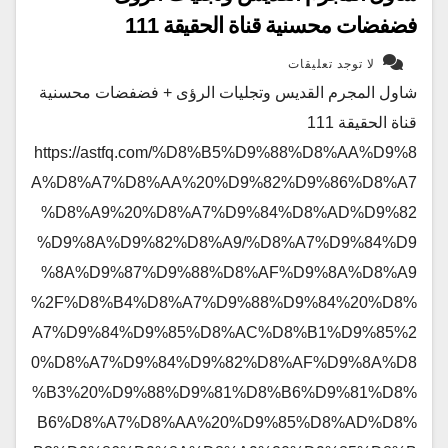
فضفضات محسنية قناة الحقيقة 111
لا توجد تعليقات
شاول المجرم القديس وتجليات الرؤى + فضفضات محسنية
قناة الحقيقة 111
https://astfq.com/%D8%B5%D9%88%D8%AA%D9%8
A%D8%A7%D8%AA%20%D9%82%D9%86%D8%A7
%D8%A9%20%D8%A7%D9%84%D8%AD%D9%82
%D9%8A%D9%82%D8%A9/%D8%A7%D9%84%D9
%8A%D9%87%D9%88%D8%AF%D9%8A%D8%A9
%2F%D8%B4%D8%A7%D9%88%D9%84%20%D8%
A7%D9%84%D9%85%D8%AC%D8%B1%D9%85%2
0%D8%A7%D9%84%D9%82%D8%AF%D9%8A%D8
%B3%20%D9%88%D9%81%D8%B6%D9%81%D8%
B6%D8%A7%D8%AA%20%D9%85%D8%AD%D8%