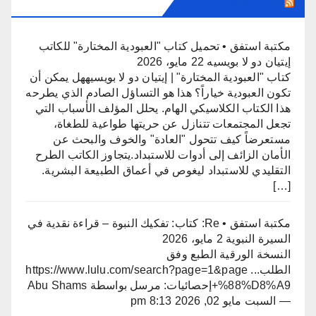
جديد منتديات استفق
مكتبة استفق • تحميل كتاب "العبودية المختارة" للكاتب
إيتيان دو لا بويسيه
22 مايو، 2026
كتاب "العبودية المختارة" | إيتيان دو لا بويسيههل يمكن أن
تكون العبودية خياراً؟ هذا هو التساؤل الصادم الذي يطرحه
هذا الكتاب الكلاسيكي الهام. يحلل المؤلف الأسباب التي
تجعل المجتمعات تتنازل عن حريتها طواعية للطغاة،
مستعرضاً كيف تتحول "العادة" والخوف والبحث عن
الأمان الزائف إلى أدوات للاستبداد.يتجاوز الكاتب الطرح
التقليدي للاستبداد ليغوص في أعماق الطبيعة البشرية.
[…]
مكتبة استفق • Re: كتاب: تفكيك النبوة – قراءة نقدية في
السيرة النبوية
2 مايو، 2026
النسخة الورقية الطبع وفق
الطلبhttps://www.lulu.com/search?page=1&page ...
%88%D8%A9+إحصائيات: مرسل بواسطة Abu Shams
— السبت مايو 02, 2026 8:13 pm