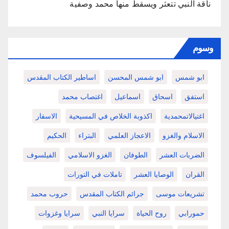
ناقة النبي تتعثر ويسقط منها محمد وصفية
وسوم
ابو شمس
ابو شمس المحسن
اساطير الكتاب المقدس
استفق
اسحاق
اسماعيل
اغتصاب محمد
اغتيالاتمحمدية
اكذوبة الخلاص في المسيحية
الاسفار
الاسلام والغزو
الاعجاز العلمي
البتراء
الحكيم
الضربات العشر
الطوفان
الغزو الاسلامي
الفيلسوف
القران
الوصايا العشر
تاملات في التورات
تشريعات موسى
جرائم الكتاب المقدس
حروب محمد
حمورابي
روح الحياة
سرايا النبي
سرايا وغزوات