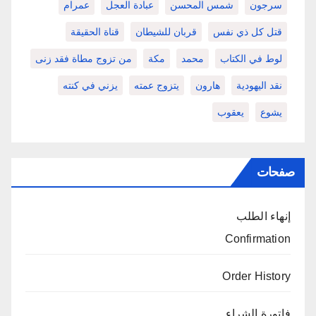
سرجون
شمس المحسن
عبادة العجل
عمرام
قتل كل ذي نفس
قربان للشيطان
قناة الحقيقة
لوط في الكتاب
محمد
مكة
من تزوج مطاة فقد زنى
نقد اليهودية
هارون
يتزوج عمته
يزني في كنته
يشوع
يعقوب
صفحات
إنهاء الطلب
Confirmation
Order History
فاتورة الشراء