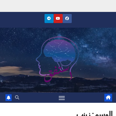
Ski
t
conten
موقع استفق
الوسم:
زينب