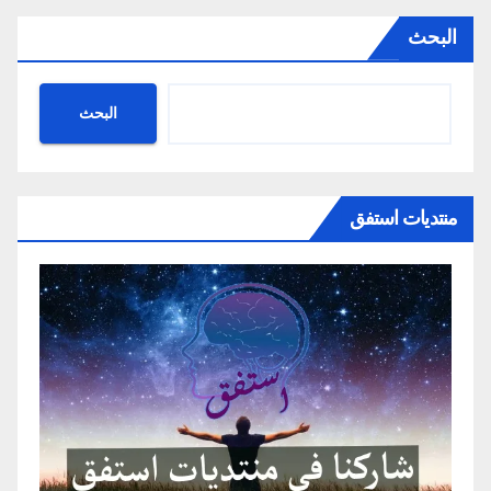
البحث
البحث
منتديات استفق