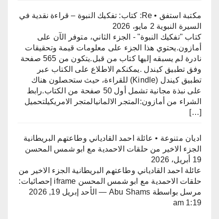
مكتبة استفق • Re: كتاب: تفكيك النبوة – قراءة نقدية في
السيرة النبوية
2 مايو، 2026
كتاب "تفكيك النبوة" - الجزء الثاني، متوفر الآن على
أمازون.​يحتوي هذا الجزء على معلومات قيمة وتحقيقات
نادرة لم يسبقه إليها كتاب من قبل.يتكون من 565 صفحة
وفق تطبيق كيندل .​يمكنكم الاطلاع على الكتاب عبر
تطبيق كيندل (Kindle) للقراءة، حيث ستحصلون هناك
على نبذة مجانية تشمل أول 50 صفحة من الكتاب.​رابط
الشراء من أمازون:المتجر الالمانيالمتجر الامريكيلتحميل
[…]
اديان متنوعة • عائلة احمد القادياني وطاعتهم البريطانية
الجزء الاخير من حلقات الاحمدية مع ابو شمس المحسن
19 أبريل، 2026
عائلة احمد القادياني وطاعتهم البريطانية الجزء الاخير من
حلقات الاحمدية مع ابو شمس المحسن iframe إحصائيات:
مرسل بواسطة Abu Shams — الأحد إبريل 19, 2026
1:19 am