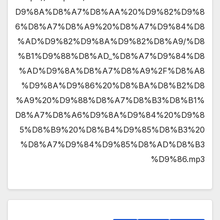
D9%8A%D8%A7%D8%AA%20%D9%82%D9%8
6%D8%A7%D8%A9%20%D8%A7%D9%84%D8
%AD%D9%82%D9%8A%D9%82%D8%A9/%D8
%B1%D9%88%D8%AD_%D8%A7%D9%84%D8
%AD%D9%8A%D8%A7%D8%A9%2F%D8%A8
%D9%8A%D9%86%20%D8%BA%D8%B2%D8
%A9%20%D9%88%D8%A7%D8%B3%D8%B1%
D8%A7%D8%A6%D9%8A%D9%84%20%D9%8
5%D8%B9%20%D8%B4%D9%85%D8%B3%20
%D8%A7%D9%84%D9%85%D8%AD%D8%B3
%D9%86.mp3