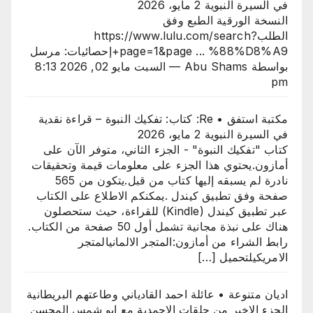
في السيرة النبوية
2 مايو، 2026
النسخة الورقية الطبع وفق
الطلبhttps://www.lulu.com/search?
page=1&page ... %88%D8%A9+إحصائيات: مرسل
بواسطة Abu Shams — السبت مايو 02, 2026 8:13
pm
مكتبة استفق • Re: كتاب: تفكيك النبوة – قراءة نقدية
في السيرة النبوية
2 مايو، 2026
كتاب "تفكيك النبوة" - الجزء الثاني، متوفر الآن على
أمازون.​يحتوي هذا الجزء على معلومات قيمة وتحقيقات
نادرة لم يسبقه إليها كتاب من قبل.يتكون من 565
صفحة وفق تطبيق كيندل .​يمكنكم الاطلاع على الكتاب
عبر تطبيق كيندل (Kindle) للقراءة، حيث ستحصلون
هناك على نبذة مجانية تشمل أول 50 صفحة من الكتاب.​
رابط الشراء من أمازون:المتجر الالمانيالمتجر
الامريكيلتحميل […]
اديان متنوعة • عائلة احمد القادياني وطاعتهم البريطانية
الجزء الاخير من حلقات الاحمدية مع ابو شمس المحسن