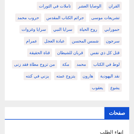
القران
الوصايا العشر
تاملات في التورات
تشريعات موسى
جرائم الكتاب المقدس
حروب محمد
حمورابي
روح الحياة
سرايا النبي
سرايا وغزوات
سرجون
شمس المحسن
عبادة العجل
عمرام
قتل كل ذي نفس
قربان للشيطان
قناة الحقيقة
لوط في الكتاب
محمد
مكة
من تزوج مطاة فقد زنى
نقد اليهودية
هارون
يتزوج عمته
يزني في كنته
يشوع
يعقوب
صفحات
إنهاء الطلب