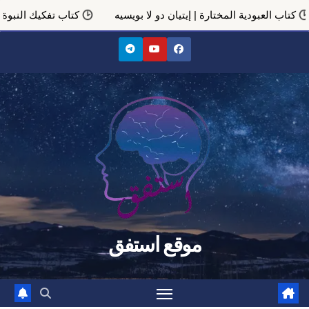
دية المختارة | إيتيان دو لا بويسيه
كتاب تفكيك النبوة
المتعة
Ski
t
conten
موقع استفق