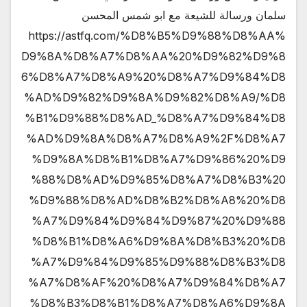
سلمان ورسالة للشيعة مع ابو شمس المحسن
https://astfq.com/%D8%B5%D9%88%D8%AA%
D9%8A%D8%A7%D8%AA%20%D9%82%D9%8
6%D8%A7%D8%A9%20%D8%A7%D9%84%D8
%AD%D9%82%D9%8A%D9%82%D8%A9/%D8
%B1%D9%88%D8%AD_%D8%A7%D9%84%D8
%AD%D9%8A%D8%A7%D8%A9%2F%D8%A7
%D9%8A%D8%B1%D8%A7%D9%86%20%D9
%88%D8%AD%D9%85%D8%A7%D8%B3%20
%D9%88%D8%AD%D8%B2%D8%A8%20%D8
%A7%D9%84%D9%84%D9%87%20%D9%88
%D8%B1%D8%A6%D9%8A%D8%B3%20%D8
%A7%D9%84%D9%85%D9%88%D8%B3%D8
%A7%D8%AF%20%D8%A7%D9%84%D8%A7
%D8%B3%D8%B1%D8%A7%D8%A6%D9%8A