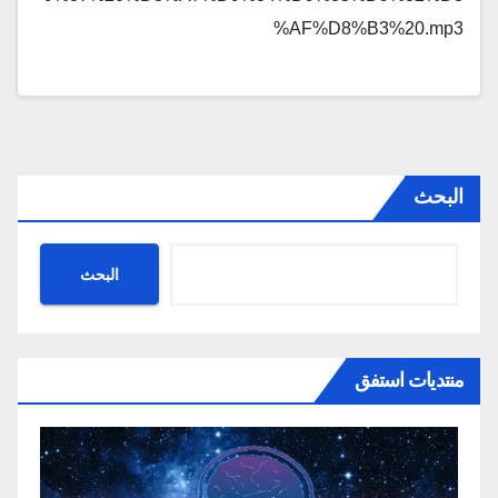
%AF%D8%B3%20.mp3
البحث
البحث
منتديات استفق