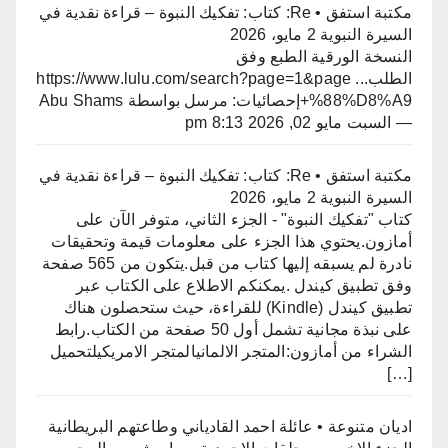
مكتبة استفق • Re: كتاب: تفكيك النبوة – قراءة نقدية في
السيرة النبوية
2 مايو، 2026
النسخة الورقية الطبع وفق
الطلبhttps://www.lulu.com/search?page=1&page ...
%88%D8%A9+إحصائيات: مرسل بواسطة Abu Shams
— السبت مايو 02, 2026 8:13 pm
مكتبة استفق • Re: كتاب: تفكيك النبوة – قراءة نقدية في
السيرة النبوية
2 مايو، 2026
كتاب "تفكيك النبوة" - الجزء الثاني، متوفر الآن على
أمازون.​يحتوي هذا الجزء على معلومات قيمة وتحقيقات
نادرة لم يسبقه إليها كتاب من قبل.يتكون من 565 صفحة
وفق تطبيق كيندل .​يمكنكم الاطلاع على الكتاب عبر
تطبيق كيندل (Kindle) للقراءة، حيث ستحصلون هناك
على نبذة مجانية تشمل أول 50 صفحة من الكتاب.​رابط
الشراء من أمازون:المتجر الالمانيالمتجر الامريكيلتحميل
[…]
اديان متنوعة • عائلة احمد القادياني وطاعتهم البريطانية