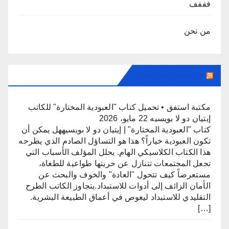
فففف
من نحن
جديد منتديات استفق
مكتبة استفق • تحميل كتاب "العبودية المختارة" للكاتب
إيتيان دو لا بويسيه
22 مايو، 2026
كتاب "العبودية المختارة" | إيتيان دو لا بويسيههل يمكن أن
تكون العبودية خياراً؟ هذا هو التساؤل الصادم الذي يطرحه
هذا الكتاب الكلاسيكي الهام. يحلل المؤلف الأسباب التي
تجعل المجتمعات تتنازل عن حريتها طواعية للطغاة،
مستعرضاً كيف تتحول "العادة" والخوف والبحث عن
الأمان الزائف إلى أدوات للاستبداد.يتجاوز الكاتب الطرح
التقليدي للاستبداد ليغوص في أعماق الطبيعة البشرية.
[…]