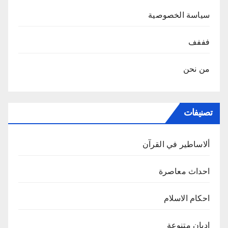
سياسة الخصوصية
فففف
من نحن
تصنيفات
ألاساطير في القرآن
احداث معاصرة
احكام الاسلام
اديان متنوعة