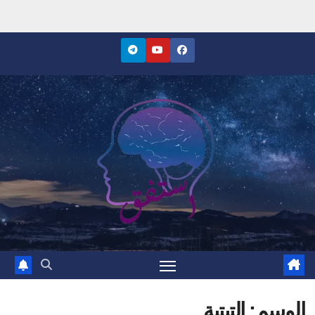
Ski
t
conten
موقع استفق
الوسم:
التبتية