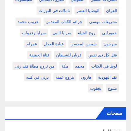
القران
الوصايا العشر
تاملات في التورات
تشريعات موسى
جرائم الكتاب المقدس
حروب محمد
حمورابي
روح الحياة
سرايا النبي
سرايا وغزوات
سرجون
شمس المحسن
عبادة العجل
عمرام
قتل كل ذي نفس
قربان للشيطان
قناة الحقيقة
لوط في الكتاب
محمد
مكة
من تزوج مطاة فقد زنى
نقد اليهودية
هارون
يتزوج عمته
يزني في كنته
يشوع
يعقوب
صفحات