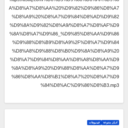
A%D8%A7%D8%AA%20%D9%82%D9%86%D8%A7
%D8%A9%20%D8%A7%D9%84%D8%AD%D9%82
%D9%8A%D9%82%D8%A9/%D8%A7%D8%AF%D9
%8A%D8%A7%D9%86_%D9%85%D8%AA%D9%86
%D9%88%D8%B9%D8%A9%2F%D8%A7%D9%84
%D8%A8%D9%88%D8%B0%D9%8A%D8%A9%20
%D8%A7%D9%84%D8%AA%D8%A8%D8%AA%D9
%8A%D8%A9%20%D9%88%D8%AA%D8%A7%D9
%86%D8%AA%D8%B1%D8%A7%20%D8%A7%D9
%84%D8%AC%D9%86%D8%B3.mp3
اديان متنوعة
فيديوهات