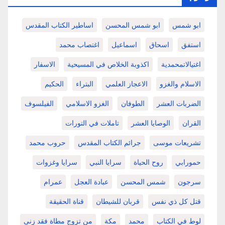
ابو شمس
ابو شمس المحسن
اساطير الكتاب المقدس
استفق
اسحاق
اسماعيل
اغتصاب محمد
اغتيالاتمحمدية
اكذوبة الخلاص في المسيحية
الاسفار
الاسلام والغزو
الاعجاز العلمي
البتراء
الحكيم
الضربات العشر
الطوفان
الغزو الاسلامي
الفيلسوف
القران
الوصايا العشر
تاملات في التورات
تشريعات موسى
جرائم الكتاب المقدس
حروب محمد
حمورابي
روح الحياة
سرايا النبي
سرايا وغزوات
سرجون
شمس المحسن
عبادة العجل
عمرام
قتل كل ذي نفس
قربان للشيطان
قناة الحقيقة
لوط في الكتاب
محمد
مكة
من تزوج مطاة فقد زنى