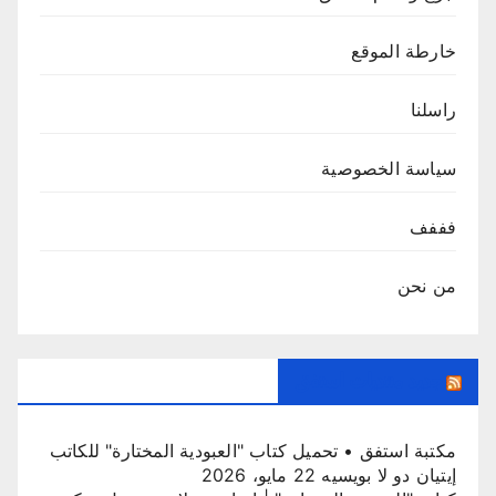
خارطة الموقع
راسلنا
سياسة الخصوصية
فففف
من نحن
جديد منتديات استفق
مكتبة استفق • تحميل كتاب "العبودية المختارة" للكاتب
إيتيان دو لا بويسيه
22 مايو، 2026