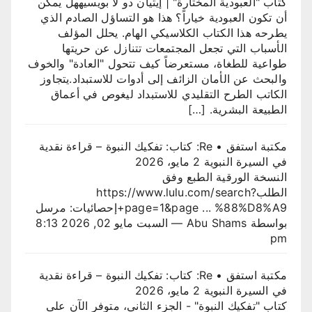
كتاب "العبودية المختارة" | إيتيان دو لا بويسيههل يمكن
أن تكون العبودية خياراً؟ هذا هو التساؤل الصادم الذي
يطرحه هذا الكتاب الكلاسيكي الهام. يحلل المؤلف
الأسباب التي تجعل المجتمعات تتنازل عن حريتها
طواعية للطغاة، مستعرضاً كيف تتحول "العادة" والخوف
والبحث عن الأمان الزائف إلى أدوات للاستبداد.يتجاوز
الكاتب الطرح التقليدي للاستبداد ليغوص في أعماق
الطبيعة البشرية. […]
مكتبة استفق • Re: كتاب: تفكيك النبوة – قراءة نقدية
في السيرة النبوية
2 مايو، 2026
النسخة الورقية الطبع وفق
الطلبhttps://www.lulu.com/search?
page=1&page ... %88%D8%A9+إحصائيات: مرسل
بواسطة Abu Shams — السبت مايو 02, 2026 8:13
pm
مكتبة استفق • Re: كتاب: تفكيك النبوة – قراءة نقدية
في السيرة النبوية
2 مايو، 2026
كتاب "تفكيك النبوة" - الجزء الثاني، متوفر الآن على