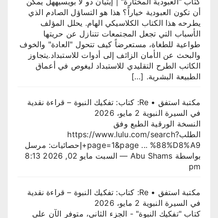
كتاب "العبودية المختارة" | إيتيان دو لا بويسيههل يمكن
أن تكون العبودية خياراً؟ هذا هو التساؤل الصادم الذي
يطرحه هذا الكتاب الكلاسيكي الهام. يحلل المؤلف
الأسباب التي تجعل المجتمعات تتنازل عن حريتها
طواعية للطغاة، مستعرضاً كيف تتحول "العادة" والخوف
والبحث عن الأمان الزائف إلى أدوات للاستبداد.يتجاوز
الكاتب الطرح التقليدي للاستبداد ليغوص في أعماق
الطبيعة البشرية. […]
مكتبة استفق • Re: كتاب: تفكيك النبوة – قراءة نقدية
في السيرة النبوية
2 مايو، 2026
النسخة الورقية الطبع وفق
الطلبhttps://www.lulu.com/search?
page=1&page ... %88%D8%A9+إحصائيات: مرسل
بواسطة Abu Shams — السبت مايو 02, 2026 8:13
pm
مكتبة استفق • Re: كتاب: تفكيك النبوة – قراءة نقدية
في السيرة النبوية
2 مايو، 2026
كتاب "تفكيك النبوة" - الجزء الثاني، متوفر الآن على