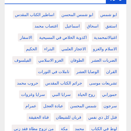
ابو شمس
ابو شمس المحسن
اساطير الكتاب المقدس
استفق
اسحاق
اسماعيل
اغتصاب محمد
اغتيالاتمحمدية
اكذوبة الخلاص في المسيحية
الاسفار
الاسلام والغزو
الاعجاز العلمي
البتراء
الحكيم
الضربات العشر
الطوفان
الغزو الاسلامي
الفيلسوف
القران
الوصايا العشر
تاملات في التورات
تشريعات موسى
جرائم الكتاب المقدس
حروب محمد
حمورابي
روح الحياة
سرايا النبي
سرايا وغزوات
سرجون
شمس المحسن
عبادة العجل
عمرام
قتل كل ذي نفس
قربان للشيطان
قناة الحقيقة
لوط في الكتاب
محمد
مكة
من تزوج مطاة فقد زنى