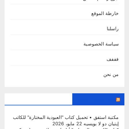
خارطة الموقع
راسلنا
سياسة الخصوصية
فففف
من نحن
جديد منتديات استفق
مكتبة استفق • تحميل كتاب "العبودية المختارة" للكاتب
إيتيان دو لا بويسيه
22 مايو، 2026