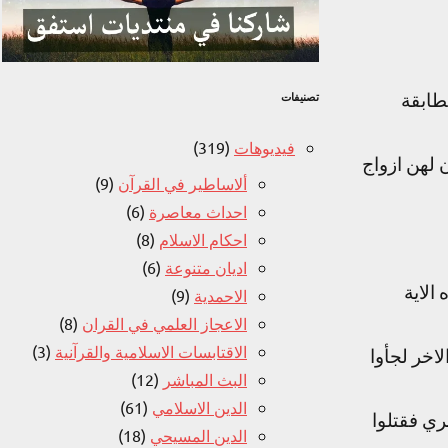
طابقة
تصنيفات
فيديوهات
(319)
 لهن ازواج
ألاساطير في القرآن
(9)
احداث معاصرة
(6)
احكام الاسلام
(8)
اديان متنوعة
(6)
 الاية
الاحمدية
(9)
الاعجاز العلمي في القران
(8)
الاقتابسات الاسلامية والقرآنية
(3)
اخر لجأوا
البث المباشر
(12)
الدين الاسلامي
(61)
ري فقتلوا
الدين المسيحي
(18)