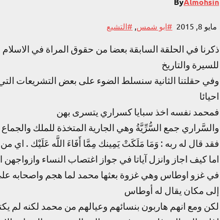
By
Almohsin
مايو 8, 2015
#ابو شمس
,
#التشيع
ذكرنا في الحلقة السابقة بعضا من حقوق المراة في الاسلام 
للسيرة والتاريخ
وفي حقلتنا الثانية سنسلط الضوء على بعض التشريعات التي 
احيائا
فمحمد نفسه اخذ سبايا كسراري يتسرى بهن
والسَّراري جمع السُّرِّيَّةُ وهي الجارية المتخذة للملك والج
فقد قال له ربه : وَمَا مَلَكَتْ يَمِينك مِمَّا أَفَاءَ اللَّه عَلَي
اما كيف اجاز وانزل آياتا في جواز اغتصاب النساء وازواجهن 
في غزو اوطاس وهي غزوة بعثها محمد لما هجم واصحابه على
إلى مكان يقال له أوطاس
لكن ومع انهم هاربون بنسائهم وعيالهم من محمد لكنه لم يكت