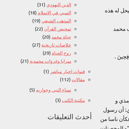
الدين اليهودي
(31)
يحل له هذه
السبي في الاسلام
(18)
المذهب الشيعي
(19)
ب محمد
تمحيص القرآن
(22)
حياة محمد
(20)
خلاصات تاريخية
(27)
روح الحياة
(29)
افِحِينَ .
سرايا وغزوات محمدية
(21)
قنوات اخبار مباشر
(1)
مقالات
(112)
نساء النبي وجواريه
(5)
رمذي و
مكتبة الكتب
(3)
ري: أن رسول
أحدث التعليقات
فكأن ناسا من
“و المحصنات