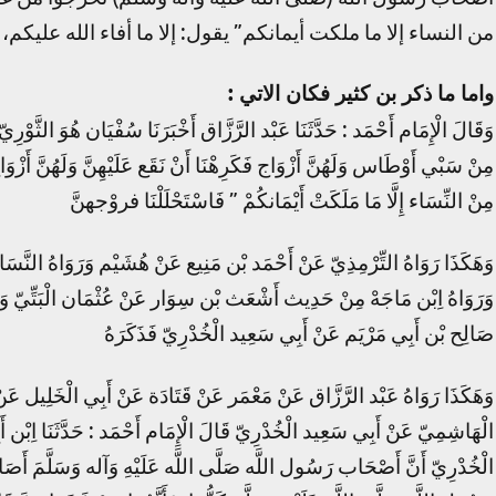
من النساء إلا ما ملكت أيمانكم” يقول: إلا ما أفاء الله علي
واما ما ذكر بن كثير فكان الاتي :
وَقَالَ الْإِمَام أَحْمَد : حَدَّثَنَا عَبْد الرَّزَّاق أَخْبَرَنَا سُفْيَان هُوَ الثَّوْر
مِنْ سَبْي أَوْطَاس وَلَهُنَّ أَزْوَاج فَكَرِهْنَا أَنْ نَقَع عَلَيْهِنَّ وَلَهُنَّ أَزْوَا
مِنْ النِّسَاء إِلَّا مَا مَلَكَتْ أَيْمَانكُمْ ” فَاسْتَحْلَلْنَا فروْجهنَّ
وَهَكَذَا رَوَاهُ التِّرْمِذِيّ عَنْ أَحْمَد بْن مَنِيع عَنْ هُشَيْم وَرَوَاهُ النَّسَ
وَرَوَاهُ اِبْن مَاجَهْ مِنْ حَدِيث أَشْعَث بْن سِوَار عَنْ عُثْمَان الْبَتِّيّ 
صَالِح بْن أَبِي مَرْيَم عَنْ أَبِي سَعِيد الْخُدْرِيّ فَذَكَرَهُ
وَهَكَذَا رَوَاهُ عَبْد الرَّزَّاق عَنْ مَعْمَر عَنْ قَتَادَة عَنْ أَبِي الْخَلِيل عَ
الْهَاشِمِيّ عَنْ أَبِي سَعِيد الْخُدْرِيّ قَالَ الْإِمَام أَحْمَد : حَدَّثَنَا اِبْ
الْخُدْرِيّ أَنَّ أَصْحَاب رَسُول اللَّه صَلَّى اللَّه عَلَيْهِ وَآله وَسَلَّمَ أَ