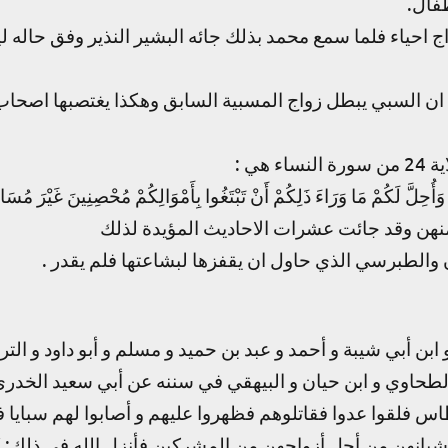
فال.
حياء فلما سمع محمد بذلك جائه البشير النذير وفق حاله ل
ان السبي يبطل زواج المسبية السابق وهكذا يغتصبها اصحا
ي :
وَأُحِلَّ لَكُمْ مَا وَرَاءَ ذَلِكُمْ أَنْ تَبْتَغُوا بِأَمْوَالِكُمْ مُحْصِنِينَ غَيْرَ مُسَ
منهن وقد جائت عشرات الاحاديث المؤيدة لذلك
 والطبرسي الذي حاول ان يقفزها لبشاعتها فلم يقدر .
 ابن أبي شيبة و أحمد و عبد بن حميد و مسلم و أبو داود و الت
 و الطحاوي و ابن حيان و البيهقي في سننه عن أبي سعيد الخد
اس فلقوا عدوا فقاتلوهم فظهروا عليهم و أصابوا لهم سبايا 
شيانهن من أجل أزواجهن من المشركين فأنزل الله في ذلك: 