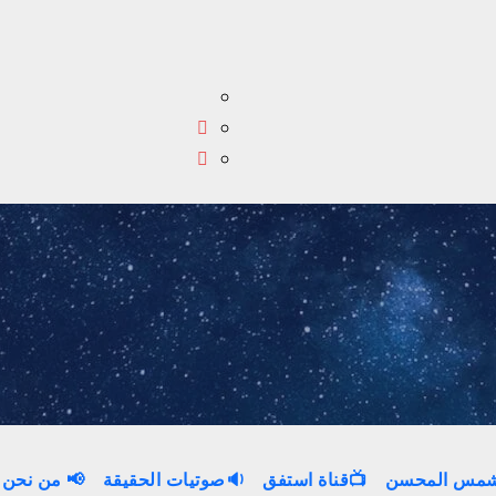
 شمس المحسن
📺قناة استفق
🔉صوتيات الحقيقة
📢 من نحن