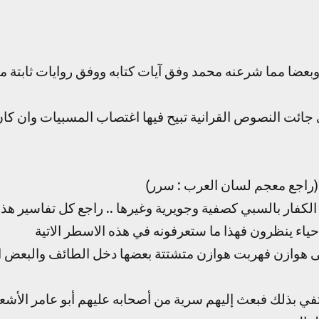
وبعضا مما شرعنه محمد وفق آيات كتابه ووفق روايات ثابتة م
جائت النصوص القرانية تبيح فيها اغتصاب المسبيات وان كان
ماع (راجع معجم لسان العرب : سرر)
ْك . اي من الكفار بالسبي كصفية وجويرية وغيرها .. راجع كل تفاسير هذه
احياء ينظرون فهذا ما ستعرفونه في هذه الاسطر الاتية
 هوازن فهربت هوازن متشتتة بعضها دخل الطائف والبعض ال
في بذلك فبعث إليهم سرية من أصحابه عليهم أبو عامر الأشع