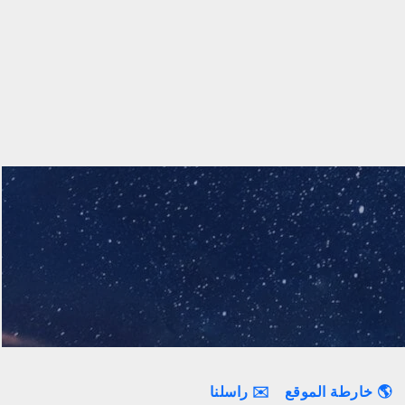
🌎 خارطة الموقع
✉️ راسلنا