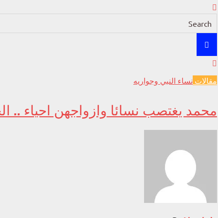
مقالات
نساء النبي وجواريه
محمد يغتصب نسائا وازواجهن احياء .. الح