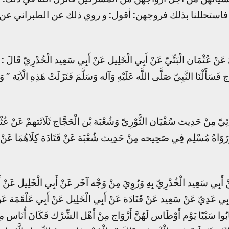
كم، فاستحللنا بذلك فروجهن: أقول: و روي ذلك عن الطبراني عن
ِيّ عَنْ عُثْمَان الْبَتِّيّ عَنْ أَبِي الْخَلِيل عَنْ أَبِي سَعِيد الْخُدْرِيّ قَالَ : أَ
ج فَسَأَلْنَا النَّبِيّ صَلَّى اللَّه عَلَيْهِ وَآله وَسَلَّمَ فَنَزَلَتْ هَذِهِ الْآيَة ”
ائِيّ مِنْ حَدِيث سُفْيَان الثَّوْرِيّ وَشُعْبَة بْن الْحَجَّاج ثَلَاثَتهمْ عَنْ عُثْم
وَرَوَاهُ مُسْلِم فِي صَحِيحه مِنْ حَدِيث شُعْبَة عَنْ قَتَادَة كِلَاهُمَا عَنْ أ
نْ أَبِي سَعِيد الْخُدْرِيّ بِهِ وَرُوِيَ مِنْ وَجْه آخَر عَنْ أَبِي الْخَلِيل عَنْ أ
ن أَبِي عَدِيّ عَنْ سَعِيد عَنْ قَتَادَة عَنْ أَبِي الْخَلِيل عَنْ أَبِي عَلْقَمَة ع
صَابُوا سَبْيًا يَوْم أَوْطَاس لَهُنَّ أَزْوَاج مِنْ أَهْل الشِّرْك فَكَانَ أُنَاس