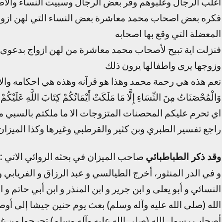
اغلب الرجال وغلبوهم وفر بعض الرجال وسبيت النساء والاط
فكره بعض اصحاب محمد معاشرة بعض النساء التي لهن ازواج ا
المعضلة التي وقع بها اصحابه
فنزلت اية تبيح لأصحاب محمد معاشرة من لهن ازواج بدعوى 
وزوجها يرى واطفالها يرون ذلك
نعم هذه هي رحمة محمد وهذا هو قرآنه وهذه هي احكامه والاية 24 من سورة النساء ه
وَالْمُحْصَنَاتُ مِنَ النِّسَاءِ إِلَّا مَا مَلَكَتْ أَيْمَانُكُمْ كِتَابَ اللَّهِ عَلَيْكُمْ 
اي تحرم عليكم المحصنات المتزوجات الا ما ملكتم بالسبي 
راجع تفسير الطبري وبن كثير والقرطبي وغيرها وكذا الميزان
وقد ذكر الطباطبائي
صاحب الميزان في بحثه الروائي الاتي :
و في الدر المنثور، أخرج الطيالسي و عبد الرزاق و الفريابي و
النسائي و أبو يعلى و ابن جرير و ابن المنذر و ابن أبي حاتم
الله (صلى الله عليه وآله وسلم) بعث يوم حنين جيشا إلى أوط
أصحاب رسول الله (صلى الله عليه وآله وسلم) تحرجوا من غ