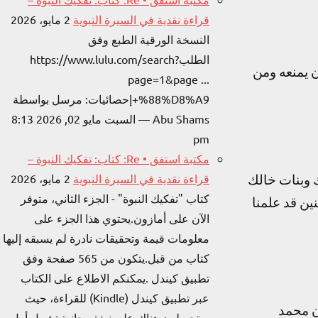
قراءة نقدية في السيرة النبوية
2 مايو، 2026
النسخة الورقية الطبع وفق
الطلبhttps://www.lulu.com/search?
ن يمنعه ومن
page=1&page ...
%88%D8%A9+إحصائيات: مرسل بواسطة
Abu Shams — السبت مايو 02, 2026 8:13
pm
مكتبة استفق • Re: كتاب: تفكيك النبوة –
ك وبنات خالك
قراءة نقدية في السيرة النبوية
2 مايو، 2026
كتاب "تفكيك النبوة" - الجزء الثاني، متوفر
ين قد علمنا
الآن على أمازون.​يحتوي هذا الجزء على
معلومات قيمة وتحقيقات نادرة لم يسبقه إليها
كتاب من قبل.يتكون من 565 صفحة وفق
تطبيق كيندل .​يمكنكم الاطلاع على الكتاب
عبر تطبيق كيندل (Kindle) للقراءة، حيث
ن محمد
ستحصلون هناك على نبذة مجانية تشمل أول