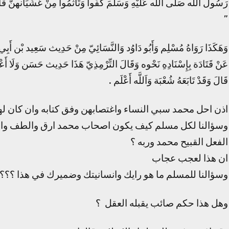
رَسُول اللَّه صَلَّى اللَّه عَلَيْهِ وَسَلَّمَ كَفُّوا وَتَأَثَّمُوا مِنْ غَشَيَانهنَّ قَ
”
وَهَكَذَا رَوَاهُ مُسْلِم وَأَبُو دَاوُد وَالنَّسَائِيّ مِنْ حَدِيث سَعِيد بْن أَبِي 
عَنْ قَتَادَة بِإِسْنَادِهِ نَحْوه وَقَالَ التِّرْمِذِيّ هَذَا حَدِيث حَسَن وَلَا أَعْلَم
قَالَ وَقَدْ تَابَعَهُ شُعْبَة وَاَللَّه أَعْلَم .
اذن احل محمد سبي النساء واغتصابهن وفق كتابه وان كان لهن
وسؤالنا لكل مسلم كيف يكون اصحاب محمد ارق والطف واحش
الفعل القبيح محمد وربه ؟
ان هذا لعجب عجاب
وسؤالنا للمسلم ما هو رايك وانسانيتك وضميرك في هذا ؟؟؟
وهل هذا حكم صائب يقبله العقل ؟