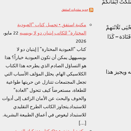
لَكَتْ أَيْمَانكُمْ
جديد منتديات استفق
مكتبة استفق • تحميل كتاب "العبودية
ْيَى ثَلَاثَتهمْ
المختارة" للكاتب إيتيان دو لا بويسيه
22 مايو،
قَتَادَة – كَذَا
2026
كتاب "العبودية المختارة" | إيتيان دو لا
بويسيههل يمكن أن تكون العبودية خياراً؟ هذا
هو التساؤل الصادم الذي يطرحه هذا الكتاب
ويجيز هذا
الكلاسيكي الهام. يحلل المؤلف الأسباب التي
تجعل المجتمعات تتنازل عن حريتها طواعية
للطغاة، مستعرضاً كيف تتحول "العادة"
والخوف والبحث عن الأمان الزائف إلى أدوات
للاستبداد.يتجاوز الكاتب الطرح التقليدي
للاستبداد ليغوص في أعماق الطبيعة البشرية.
[…]
مكتبة استفق • Re: كتاب: تفكيك النبوة –