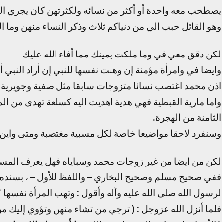
يصطحب معه واحدة أو أكثر من نسائه ولكثرتهن كان يجري الق
وهو القائل حبب الي من دنياكم ثلاث وذكر النساء منهن وما ا
لكن دقق معي في وما ملكت يمينك مما أفاء الله عليك
وايضا في وامرأة مؤمنة إن وهبت نفسها للنبي إن أراد النبي
اذن محمد اغتصب نسائا متزوجات سابقا مثل صفية وجويرية 
واما مارية القبطية فهي هدية اهديت اليه كسلعة تهدى من الم
الثامنة من الهجرة.
وسنفرد لاحقا مواضيعا خاصة لكل مسبية مغتصبة ومتى واين 
لكن من ايضا من غير زوجات محمد وسباياه فهل يعرف المسلمو
ففي صحيح مسلم وصحيح البخاري – واللفظ للأول – ، بسنده ع
لرسول الله صلى الله عليه وآله وأقول : وتهب المرأة نفسها ؟
فلما أنزل الله عزوجل : ( ترجي من تشاء منهن وتؤوي إليك 