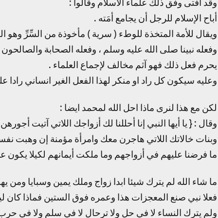
وقد افتى وفق ذلك علماء الاسلام وقالوا :
أباح الإسلام للرجل أن يجامع أمَته .
ويقال للأمة المتخذة للوطء ( سرية ) مأخوذة من السِّرِّ وهو ا
وفعله نبينا صلى الله عليه وسلم ، وفعله الصحابة والصالحون و
يحرم فعل ذلك فهو آثم مخالف لإجماع العلماء .
وعليه سيكون كل راد او منكر لهذا الفعل الغير انساني رادا عل
لكن مع هذا لنرى ماذا احل الله لمحمد ايضا :
وقال : { يا أيها النبي إنا أحللنا لك أزواجك اللاتي آتيت أج
وبنات خالاتك اللاتي هاجرن معك وامرأة مؤمنة إن وهبت نفسها
ما فرضنا عليهم في أزواجهم وما ملكت أيمانهم لكيلا يكون عليك 
ما شاء الله لم يترك شيئا ابدا زواج وملك يمين وسبايا ومن ي
فعلا نبي صنع المعجزات هذا وعمره فوق الستين فماذا كان لي
ولم يترك النساء لا في حل ولا ترحال لا في سلم ولا في حرب