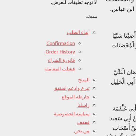
لا توجد تعليقات للعرض.
 ابن عباس.
صفحات
إنهاء الطلب
صَبْنَا سَبْيًا
Confirmation
 وَالْمُحْصَنَات
Order History
فاتورة الشراء
فشلت المعاملة
َان الْبَتِّيّ
المنتج
َبِي الْخَلِيل
تبرع وادعم استفق
خارطة الموقع
راسلنا
َبِي عَلْقَمَة
سياسة الخصوصية
َنْ أَبِي سَعِيد
فففف
 مِنْ أَصْحَاب
من نحن