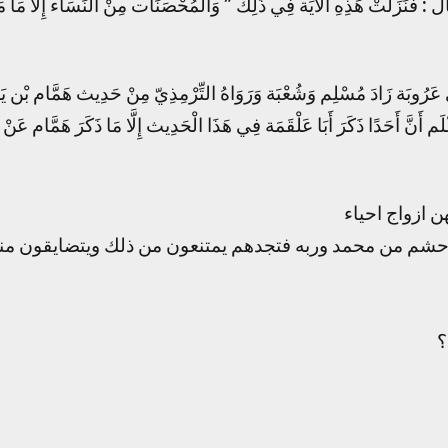
الَ : فَنَزَلَتْ هَذِهِ الْآيَة فِي ذَلِكَ ” وَالْمُحْصَنَات مِنْ النِّسَاء إِلَّا مَا مَ
عَرُوبَة زَادَ مُسْلِم وَشُعْبَة وَرَوَاهُ التِّرْمِذِيّ مِنْ حَدِيث هَمَّام بْن يَح
 أَنَّ أَحَدًا ذَكَرَ أَبَا عَلْقَمَة فِي هَذَا الْحَدِيث إِلَّا مَا ذَكَرَ هَمَّام عَنْ 
 ازواج احياء
م من محمد وربه فتجدهم يمتنعون من ذلك ويتضايقون منه 
؟