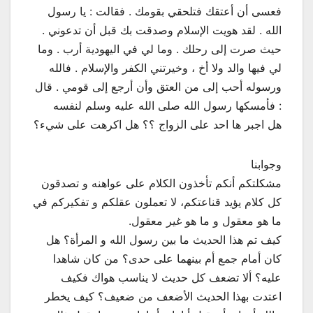
فعسى أن أعتقك فتلحقي بقومك . فقالت : يا رسول
الله . لقد هويت الإسلام وصدقت بك قبل أن تدعوني .
حيث صرت إلى رحلك . وما لي في اليهودية أرب . وما
لي فيها والد ولا أخ ، وخيرتني الكفر والإسلام . فالله
ورسوله أحب إلى من العتق وأن أرجع إلى قومي . قال
: فأمسكها رسول الله صلى الله عليه وسلم لنفسه
هل اجبر ها احد على الزواج ؟؟ هل اكرهت على شيء؟
وجوابنا
مشكلتكم أنكم تأخذون الكلام على عواهنه و تصدقون
كل كلام يؤيد قناعتكم، لا تعملون عقلكم و تفكيركم في
ما هو معقول و ما هو غير معقول.
كيف تم هذا الحديث ما بين رسول الله و المرأة؟ هل
كان أمام جمع أم بينهما على حدى؟ من كان شاهدا
عليه؟ ألا تضعف كل حديث لا يناسب هواك فكيف
اعتدت بهذا الحديث الأضعف من ضعيف؟ كيف يخطر