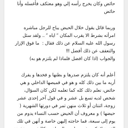
حائض وكان يخرج رأسه إلي وهو معتكف فأغسله وأنا
حائض
وربما قائل يقول خلال الحيض يباح للرجل مباشره
امرأته بشرط الا يقرب المكان ” اياه ” .. ولقد سئل
رسول الله عليه السلام عن ذلك فقال : ‏ ما فوق الإزار
والتعفف عن ذلك أفضل !!!
والجواب (اذا كان افضل فلماذا لم يلتزم هو به)
أعلم أنه كان يلتزم صدرها و بطنها و فخدها و يفرك
أربه ما بين ذلك كله و هو في قميصها الداخلي و هي
حائض، نعلم ذلك كله كما تعلمه لكن كان السؤال،
شخص لديه تسع بل عشر و في قول آخر إحدى عشر
زوجة، اثنتان أو ثلاث منهن تمر في دورتها الشهرية (
حيضها ) و معروف أن الحيض حسب النساء يدوم من
يوم إلى سبعة، فما حاجته إليهن خاصة و أنهن في تلك