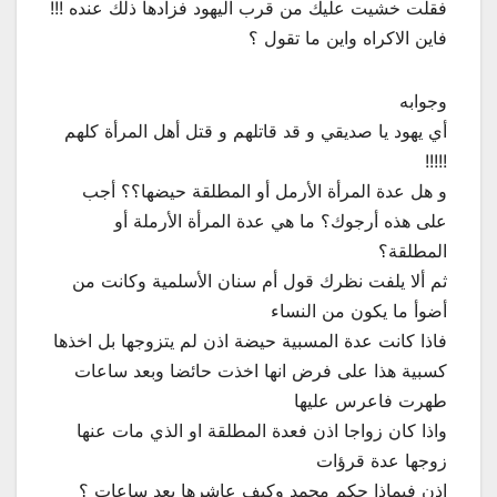
فقلت خشيت عليك من قرب اليهود فزادها ذلك عنده !!!
فاين الاكراه واين ما تقول ؟
وجوابه
أي يهود يا صديقي و قد قاتلهم و قتل أهل المرأة كلهم
!!!!!
و هل عدة المرأة الأرمل أو المطلقة حيضها؟؟ أجب
على هذه أرجوك؟ ما هي عدة المرأة الأرملة أو
المطلقة؟
ثم ألا يلفت نظرك قول أم سنان الأسلمية وكانت من
أضوأ ما يكون من النساء
فاذا كانت عدة المسبية حيضة اذن لم يتزوجها بل اخذها
كسبية هذا على فرض انها اخذت حائضا وبعد ساعات
طهرت فاعرس عليها
واذا كان زواجا اذن فعدة المطلقة او الذي مات عنها
زوجها عدة قرؤات
اذن فبماذا حكم محمد وكيف عاشرها بعد ساعات ؟