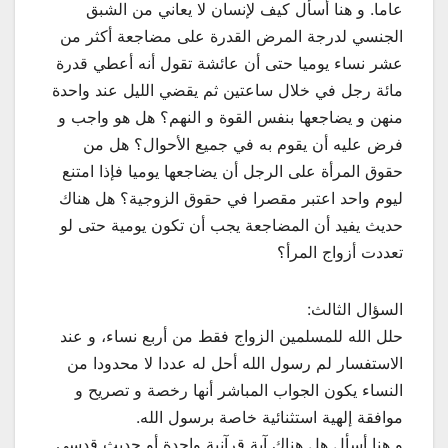
عاما. و هنا أسأل كيف لإنسان لا يعاني من الشبق
الجنسي لدرجة المرض القدرة على مضاجعة أكثر من
عشر نساء يوميا حتى أن عائشة تقول أنه أعطي قدرة
مائة رجل في خلال ساعتين ثم يقضي الليل عند واحدة
منهن و يضاجعها بنفس القوة و النهم؟ هل هو واجب و
فرض عليه أن يقوم به في جميع الأحوال؟ هل من
حقوق المرأة على الرجل أن يضاجعها يوميا فإذا امتنع
ليوم واحد اعتبر مقصرا في حقوق الزوجية؟ هل هناك
حديث يفيد أن المضاجعة يجب أن تكون يومية حتى لو
تعددت أزواج المرأ؟
السؤال الثالث:
حلل الله للمسلمين الزواج فقط من أربع نساء، و عند
الاستفسار لم رسول الله أحل له عددا لا محدودا من
النساء يكون الجواب المباشر أنها رخصة و تصريح و
موافقة إلهية استثنائية خاصة برسول الله.
و هنا أسأل هل هناك آية قرآنية واحدة أو حديث قدسي