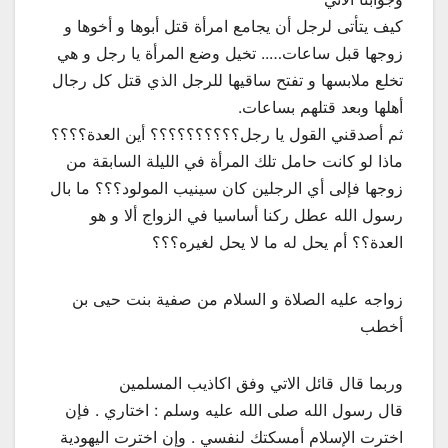
كيف يتأتى لرجل أن يجامع امرأة قتل أبوها و أخوها و
زوجها قبل ساعات….. تخيل وضع المرأة يا رجل و هي
تخلع ملابسها و تفتح ساقيها للرجل الذي قتل كل رجال
أهلها وبعد قتلهم بساعات.
ثم أصدقني القول يا رجل؟؟؟؟؟؟؟؟؟؟ أين العدة؟؟؟؟
ماذا لو كانت حامل تلك المرأة في الليلة السابقة من
زوجها فإلى أي الرجلين كان سينيب المولود؟؟؟ ما بال
رسول الله عطل ركنا أساسيا في الزواج ألا و هو
العدة؟؟ أم يحل له ما لا يحل لغيره؟؟؟
زواجه عليه الصلاة و السلام من صفية بنت حيى بن
أخطب
وربما قال قائل الاتي وفق اكاذيب المسلمين
قال رسول الله صلى الله عليه وسلم : اختاري . فإن
اخترت الإسلام أمسكتك لنفسي . وإن اخترت اليهودية