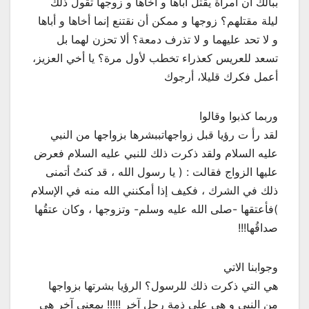
ببالك أن امرأة يقتل أباها و أخاها و زوجها تقول ذلك
ليلة مقتلهم؟ زوجها و ممكن أن نقتنع إنما أخاها و أباها
و لا تحد عليهما و لا تذرف دمعة؟ ألا تحزن لهما بل
تسعد للعريس كعذراء تخطب لأول مرة؟ يا أخي العزيز،
أعمل فكرك قليلا، أرجوك
وربما كذبوا وقالوا
لقد رأ ت رؤيا قبل زواجهاتببشرها بزواجها من النبي
عليه السلام ولقد ذكرت ذلك للنبي عليه السلام فعرض
عليها الزواج فقالت : ( يا رسول الله ، قد كنتُ أتمنى
ذلك في الشرك ، فكيف إذا أمكنني الله منه في الإسلام
)فأعتقها -صلى الله عليه وسلم- وتزوجها ، وكان عتقُها
صداقُها!!!
وجوابنا الاتي
هي التي ذكرت ذلك للرسول؟ الرؤيا بشرتها بزواجها
من النبي و هي على ذمة رجل آخر !!!!! بمعنى آخر هي