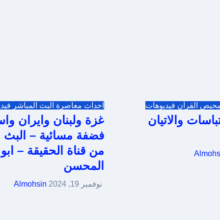
محيص القرآن
فيديوهات
احداث معاصرة
البث المباشر
فيد
تباسات والاتيان
غزة ولبنان وايران واس
فضفة مسائية – البث ا
من قناة الحقيقة – ا
Almohs
المحسن
نوفمبر 19, 2024
Almohsin