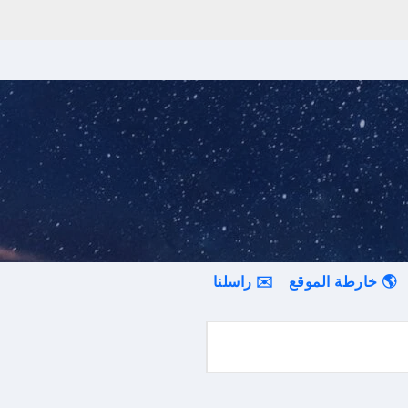
🌎 خارطة الموقع
✉️ راسلنا