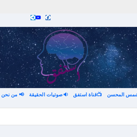
 شمس المحسن
📺قناة استفق
🔉صوتيات الحقيقة
📢 من نحن