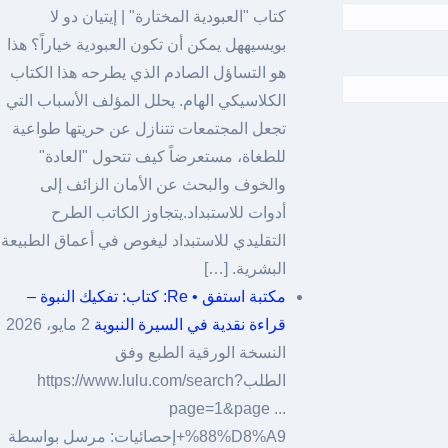
كتاب "العبودية المختارة" | إيتيان دو لا
بويسيههل يمكن أن تكون العبودية خياراً؟ هذا
هو التساؤل الصادم الذي يطرحه هذا الكتاب
الكلاسيكي الهام. يحلل المؤلف الأسباب التي
تجعل المجتمعات تتنازل عن حريتها طواعية
للطغاة، مستعرضاً كيف تتحول "العادة"
والخوف والبحث عن الأمان الزائف إلى
أدوات للاستبداد.يتجاوز الكاتب الطرح
التقليدي للاستبداد ليغوص في أعماق الطبيعة
البشرية. […]
مكتبة استفق • Re: كتاب: تفكيك النبوة –
قراءة نقدية في السيرة النبوية
2 مايو، 2026
النسخة الورقية الطبع وفق
الطلبhttps://www.lulu.com/search?
page=1&page ...
%88%D8%A9+إحصائيات: مرسل بواسطة