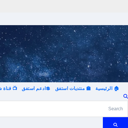
Ski
t
conten
🏠 الرئيسية
🏫 منتديات استفق
💲ادعم استفق
📺 قناة
موقع استفق