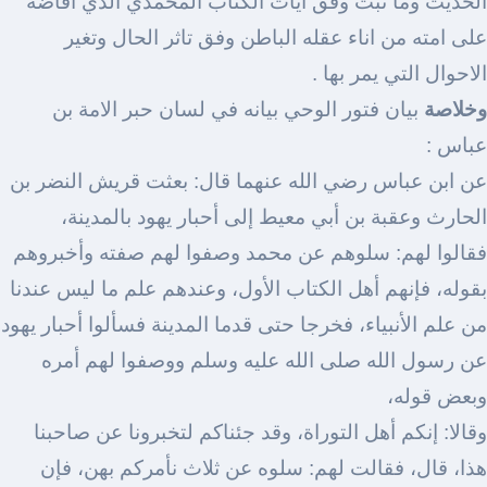
الحديث وما ثبت وفق ايات الكتاب المحمدي الذي افاضه
على امته من اناء عقله الباطن وفق تاثر الحال وتغير
الاحوال التي يمر بها .
وخلاصة
بيان فتور الوحي بيانه في لسان حبر الامة بن
عباس :
عن ابن عباس رضي الله عنهما قال: بعثت قريش النضر بن
الحارث وعقبة بن أبي معيط إلى أحبار يهود بالمدينة،
فقالوا لهم: سلوهم عن محمد وصفوا لهم صفته وأخبروهم
بقوله، فإنهم أهل الكتاب الأول، وعندهم علم ما ليس عندنا
من علم الأنبياء، فخرجا حتى قدما المدينة فسألوا أحبار يهود
عن رسول الله صلى الله عليه وسلم ووصفوا لهم أمره
وبعض قوله،
وقالا: إنكم أهل التوراة، وقد جئناكم لتخبرونا عن صاحبنا
هذا، قال، فقالت لهم: سلوه عن ثلاث نأمركم بهن، فإن