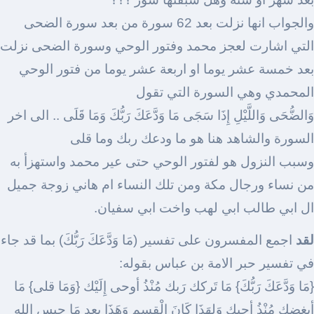
والجواب انها نزلت بعد 62 سورة من بعد سورة الضحى
التي اشارت لعجز محمد وفتور الوحي وسورة الضحى نزلت
بعد خمسة عشر يوما او اربعة عشر يوما من فتور الوحي
المحمدي وهي السورة التي تقول
وَالضُّحَى وَاللَّيْلِ إِذَا سَجَى مَا وَدَّعَكَ رَبُّكَ وَمَا قَلَى .. الى اخر
السورة والشاهد هنا هو ما ودعك ربك وما قلى
وسبب النزول هو لفتور الوحي حتى عير محمد واستهزأ به
من نساء ورجال مكة ومن تلك النساء ام هاني زوجة جميل
ال ابي طالب ابي لهب واخت ابي سفيان.
لقد
اجمع المفسرون على تفسير (مَا وَدَّعَكَ رَبُّكَ) بما قد جاء
في تفسير حبر الامة بن عباس بقوله:
{مَا وَدَّعَكَ رَبُّكَ} مَا تَركك رَبك مُنْذُ أوحى إِلَيْك {وَمَا قلى} مَا
أبغضك مُنْذُ أحبك وَلِهَذَا كَانَ الْقسم وَهَذَا بعد مَا حبس الله