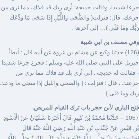
جزعا شديدا، وقالت خديجة: أرى ربك قد قلاك، مما نرى من
جزعك، قال: فنزلت( وَالضُّحَى وَاللَّيْلِ إِذَا سَجَى مَا وَدَّعَكَ
رَبُّكَ وَمَا قَلَى )… إلى آخرها .
وفي مصنف بن ابي شيبة
(126) حدثنا وكيع عن هشام بن عروة عن أبيه قال : أبطأ
جبريل على النبي صلى الله عليه وسلم : فجزع جزعا شديدا
، فقالت له خديجة : إني أرى بك قد قلاك مما نرى من
جزعتك ، قال : فنزلت : { والضحى والليل إذا سجى ما ودعك
ربك وما قلى }.
فتح الباري لأبن حجر باب ترك القيام للمريض.
1057 – حَدَّثَنَا مُحَمَّدُ بْنُ كَثِيرٍ قَالَ أَخْبَرَنَا سُفْيَانُ عَنْ الْأَسْوَدِ
بْنِ قَيْسٍ عَنْ جُنْدَبِ بْنِ عَبْدِ اللَّهِ رَضِيَ اللَّهُ عَنْهُ قَالَ
احْتَبَسَ جِبْرِيلُ صَلَّى اللَّهُ عَلَيْهِ وَسَلَّمَ عَلَى النَّبِيِّ صَلَّى اللَّهُ