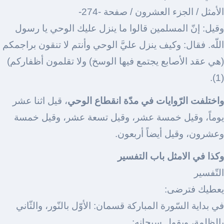
الأمثل / الجزء العشرون / صفحة -274-
وقيل: إنّ المسلمين قالوا ما ينزل عليك الوحي يا رسول
اللّه. فقال: وكيف ينزل عليَّ الوحي وأنتم لا تنقون براجمكم
(هي عقد الأصابع يجتمع فيها الوسخ) ولا تقلمون أظفاركم)
(1).
واختلفت الرّوايات في مدّة انقطاع الوحي
، قيل اثنا عشر
يوماً، وقيل خمسة عشر، وقيل تسعة عشر، وقيل خمسة
وعشرون، وقيل أيضاً أربعون.
وكذا في الامثل باب التفسير
التّفسير
يعطيك فترضى:
في بداية السّورة المباركة قسمان: الأوّل بالنّور، والثّاني
بالظلمة، ويقول سبحانه: