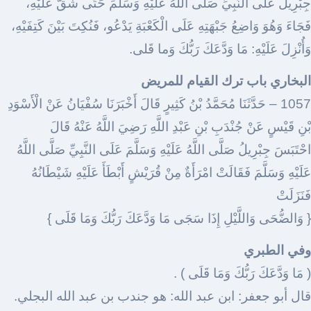
جِبْرِيلَ عَلَى النَّبِيِّ صَلَّى اللَّهُ عَلَيْهِ وَسَلَّمَ حَتَّى شَقَّ عَلَيْهِ،
فَجَاءَ وَهُوَ وَاضِعُ جَبْهَتِهِ عَلَى الْكَعْبَةِ يَدْعُو، فَنُكِتَ بَيْنَ كَتِفَيْهِ،
وَأُنْزِلَ عَلَيْهِ: مَا وَدَّعَكَ رَبُّكَ وَما قَلى.
البخاري باب ترك القيام للمريض
1057 – حَدَّثَنَا مُحَمَّدُ بْنُ كَثِيرٍ قَالَ أَخْبَرَنَا سُفْيَانُ عَنْ الْأَسْوَدِ
بْنِ قَيْسٍ عَنْ جُنْدَبِ بْنِ عَبْدِ اللَّهِ رَضِيَ اللَّهُ عَنْهُ قَالَ
احْتَبَسَ جِبْرِيلُ صَلَّى اللَّهُ عَلَيْهِ وَسَلَّمَ عَلَى النَّبِيِّ صَلَّى اللَّهُ
عَلَيْهِ وَسَلَّمَ فَقَالَتْ امْرَأَةٌ مِنْ قُرَيْشٍ أَبْطَأَ عَلَيْهِ شَيْطَانُهُ
فَنَزَلَتْ
{ وَالضُّحَى وَاللَّيْلِ إِذَا سَجَى مَا وَدَّعَكَ رَبُّكَ وَمَا قَلَى }
وفي الطبري
( مَا وَدَّعَكَ رَبُّكَ وَمَا قَلَى ) .
قال أبو جعفر: ابن عبد الله: هو جندب بن عبد الله البجلي.