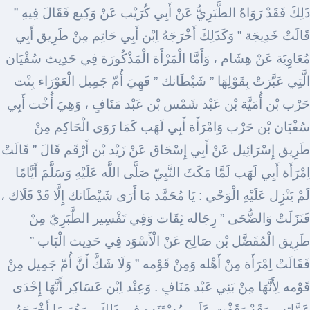
ذَلِكَ فَقَدْ رَوَاهُ الطَّبَرِيُّ عَنْ أَبِي كُرَيْب عَنْ وَكِيع فَقَالَ فِيهِ ”
قَالَتْ خَدِيجَة ” وَكَذَلِكَ أَخْرَجَهُ اِبْن أَبِي حَاتِم مِنْ طَرِيق أَبِي
مُعَاوِيَة عَنْ هِشَام ، وَأَمَّا الْمَرْأَة الْمَذْكُورَة فِي حَدِيث سُفْيَان
الَّتِي عَبَّرَتْ بِقَوْلِهَا ” شَيْطَانك ” فَهِيَ أُمّ جَمِيل الْعَوْرَاء بِنْت
حَرْب بْن أُمَيَّة بْن عَبْد شَمْس بْن عَبْد مَنَافٍ ، وَهِيَ أُخْت أَبِي
سُفْيَان بْن حَرْب وَامْرَأَة أَبِي لَهَب كَمَا رَوَى الْحَاكِم مِنْ
طَرِيق إِسْرَائِيل عَنْ أَبِي إِسْحَاق عَنْ زَيْد بْن أَرْقَم قَالَ ” قَالَتْ
اِمْرَأَة أَبِي لَهَب لَمَّا مَكَثَ النَّبِيّ صَلَّى اللَّه عَلَيْهِ وَسَلَّمَ أَيَّامًا
لَمْ يَنْزِل عَلَيْهِ الْوَحْي : يَا مُحَمَّد مَا أَرَى شَيْطَانك إِلَّا قَدْ قَلَاك ،
فَنَزَلَتْ وَالضُّحَى ” رِجَاله ثِقَات وَفِي تَفْسِير الطَّبَرِيّ مِنْ
طَرِيق الْمُفَضَّل بْن صَالِح عَنْ الْأَسْوَد فِي حَدِيث الْبَاب ”
فَقَالَتْ اِمْرَأَة مِنْ أَهْله وَمِنْ قَوْمه ” وَلَا شَكَّ أَنَّ أُمّ جَمِيل مِنْ
قَوْمه لِأَنَّهَا مِنْ بَنِي عَبْد مَنَافٍ . وَعِنْد اِبْن عَسَاكِر أَنَّهَا إِحْدَى
عَمَّاته ، وَقَدْ وَقَفْت عَلَى مُسْتَنَده فِي ذَلِكَ ، وَهُوَ مَا أَخْرَجَهُ