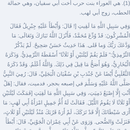
(1). هي العوراء بنت حرب أخت أبي سفيان، وهي حمالة
الحطب، زوج أبي لهب.
وَفِي سَبِيلِ اللَّهِ مَا لَقِيتِ [! قَالَ: وَأَبْطَأَ عَلَيْهِ جِبْرِيلُ فَقَالَ
الْمُشْرِكُونَ: قَدْ وُدِّعَ مُحَمَّدٌ، فَأَنْزَلَ اللَّهُ تَبَارَكَ وَتَعَالَى: مَا
وَدَّعَكَ رَبُّكَ وَما قَلى. هَذَا حَدِيثٌ حَسَنٌ صَحِيحٌ. لَمْ يَذْكُرْ
التِّرْمِذِيُّ:” فَلَمْ يَقُمْ لَيْلَتَيْنِ أَوْ ثَلَاثًا” أَسْقَطَهُ التِّرْمِذِيُّ. وَذَكَرَهُ
الْبُخَارِيُّ، وَهُوَ أَصَحُّ مَا قِيلَ فِي ذَلِكَ. وَاللَّهُ أَعْلَمُ. وَقَدْ ذَكَرَهُ
الثَّعْلَبِيُّ أَيْضًا عَنْ جُنْدَبِ بْنِ سُفْيَانَ الْبَجَلِيِّ، قَالَ: رُمِيَ النَّبِيُّ
صَلَّى اللَّهُ عَلَيْهِ وَسَلَّمَ في إصبعه بحجر، فدميت، فقال: [هَلْ
أَنْتِ إِلَّا إِصْبَعٌ دَمِيَتِ، وَفِي سَبِيلِ اللَّهِ مَا لَقِيَتِ [فَمَكَثَ لَيْلَتَيْنِ
أَوْ ثَلَاثًا لَا يَقُومُ اللَّيْلَ. فَقَالَتْ لَهُ أُمُّ جَمِيلٍ امْرَأَةُ أَبِي لَهَبٍ: مَا
أَرَى شَيْطَانَكَ إِلَّا قَدْ تَرَكَكَ، لَمْ أَرَهُ قَرُبَكَ مُنْذُ لَيْلَتَيْنِ أَوْ ثَلَاثٍ،
فَنَزَلَتْ وَالضُّحى. وَرَوَى عَنْ أَبِي عِمْرَانَ الْجَوْنِيِّ، قَالَ: أَبْطَأَ