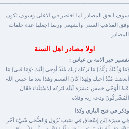
ـــــــــــــــــــــــــــــــــــــــــــــــــــــــــــــــــــــــــــ
سوف الحق المصادر لما اختصر في الاعلى وسوف تكون
وفق المذهب السني والشيعي وربما اجعلها عدة حلقات
للمصادر
اولا مصادر اهل السنة
تفسير حبر الامة بن عباس :
{مَا وَدَّعَكَ رَبُّكَ} مَا تَركك رَبك مُنْذُ أوحى إِلَيْك {وَمَا قلى} مَا
أبغضك مُنْذُ أحبك وَلِهَذَا كَانَ الْقسم وَهَذَا بعد مَا حبس الله
عَنهُ الْوَحْي خمس عشرَة لَيْلَة لتَركه الِاسْتِثْنَاء فَقَالَ
الْمُشْركُونَ ودعه ربه وقلاه
وذكر في فتح الباري وكذا
فِي سِيرَة اِبْن إِسْحَاق فِي سَبَب نُزُول وَالضُّحَى شَيْء آخَر ،