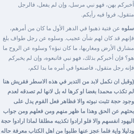
أخبركم بهن، فهو نبي مرسل، وإن لم يفعل، فالرجل
متقول، فروا فيه رأيكم.
سلوه
عن فتية ذهبوا في الدهر الأول ما كان من أمرهم،
فإنهم قد كان لهم شأن عجيب. وسلوه عن رجل طواف بلغ
مشارق الأرض ومغاربها، ما كان نبؤه؟ وسلوه عن الروح ما
هو؟ فإن أخبركم بذلك، فهو نبي فاتبعوه، وإن لم يخبركم
فإنه رجل متقول، فاصنعوا في أمره ما بدا لكم،
(وقبل ان نكمل لابد من التدبر في هذه الاسطر فقريش هنا
لم تكذب محمدا بغضا او كرها له بل لانها لم تصدقه لعدم
وجود حجة تثبت نبوته والا فظاهر فعل القوم يدل على
بحثهم عن الحق وهذا ما ظهر منهم ومن فعلهم ومن جواب
اليهود انفسهم والا فلو ارادوا تكذيبه مطلقا لماذا ارادوا حجة
ودليلا واية فلما عجز عنها طلبوا من اهل الكتاب معرفة حاله