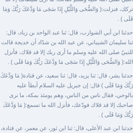
تركك، فنزلت:( وَالضُّحَى وَاللَّيْلِ إِذَا سَجَى مَا وَدَّعَكَ رَبُّكَ وَمَا
قَلَى ) .
حدثنا ابن أبي الشوارب، قال: ثنا عبد الواحد بن زياد، قال:
ثنا سليمان الشيباني، عن عبد الله بن شدّاد أن خديجة قالت
للنبيّ صلى الله عليه وسلم ما أرى ربك إلا قد قلاك، فأنزل
الله:( وَالضُّحَى وَاللَّيْلِ إِذَا سَجَى مَا وَدَّعَكَ رَبُّكَ وَمَا قَلَى ) .
حدثنا بشر، قال: ثنا يزيد، قال: ثنا سعيد، عن قتادة( مَا وَدَّعَكَ
رَبُّكَ وَمَا قَلَى ) قال: إن جبريل عليه السلام أبطأ عليه
بالوحي، فقال ناس من الناس، وهم يومئذ بمكة، ما نرى
صاحبك إلا قد قلاك فودّعك، فأنزل الله ما تسمع:( مَا وَدَّعَكَ
رَبُّكَ وَمَا قَلَى ) .
حدثنا ابن عبد الأعلى، قال: ثنا ابن ثور، عن معمر، عن قتادة،