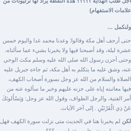
اجل طلب الهداية ؟؟؟؟؟ هذه النقطة يراد لها ترليونات من
علامات الاستفهام)
ولنكمل …
حتى أرجف أهل مكة وقالوا: وعدنا محمد غدا واليوم خمس
عشرة ليلة، وقد أصبحنا فيها ولا يخبرنا بشيء عما سألناه،
وحتى أحزن رسول الله صلى الله عليه وسلم مكث الوحي
عنه، وشق عليه ما يتكلم به أهل مكة، ثم جاءه جبريل عليه
الصلاة والسلام من الله عز وجل بسورة أصحاب الكهف،
فيها معاتبته إياه على حزنه عليهم وخبر ما سألوه عنه من
أمر الفتية، والرجل الطواف، وقول الله عز وجل: وَيَسْأَلونَكَ
عَنْ ذِي الْقَرْنَيْنِ . إلى آخر الآيات.
لكن
لم يخبرنا هنا في الحديث متى نزلت سورة الكهف فهل
بعد شهر او سنة وهل سبقتها سور ؟؟؟