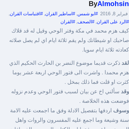
By
Almohsin
فبراير 8, 2016
#ابو شمس
,
#اساطير القران
,
#اقتباسات القران
,
#الرد على القران
,
#الصحف
,
#القران
كيف هزم محمد في مكة وفتر الوحي وقيل له قد قلاك
صاحبك او شيطانك ولم يقم ثلاثة ايام اي لم يصل صلاته
كعادته ثلاثة ايام سويا.
لقد
ذكرت قديما موضوع النضر بن الحارث الحكيم الذي
هزم محمدا . واشرت الى فتور الوحي اربعة عشر يوما
كثرت او قلت فما ذلك بمخل .
وقد
سألني اخ عن بيان لسبب فتور الوحي وعدم نزوله
فوضعت هذه الخلاصة .
وسوف
اردفها بتفصيل الادلة وفق ما اجمعت عليه الامة
سنة وشيعة وما اجمع عليه المفسرون والروات واهل