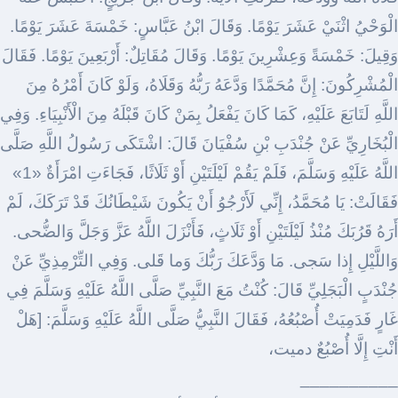
الْوَحْيُ اثْنَيْ عَشَرَ يَوْمًا. وَقَالَ ابْنُ عَبَّاسٍ: خَمْسَةَ عَشَرَ يَوْمًا.
وَقِيلَ: خَمْسَةً وَعِشْرِينَ يَوْمًا. وَقَالَ مُقَاتِلٌ: أَرْبَعِينَ يَوْمًا. فَقَالَ
الْمُشْرِكُونَ: إِنَّ مُحَمَّدًا وَدَّعَهُ رَبُّهُ وَقَلَاهُ، وَلَوْ كَانَ أَمْرُهُ مِنَ
اللَّهِ لَتَابَعَ عَلَيْهِ، كَمَا كَانَ يَفْعَلُ بِمَنْ كَانَ قَبْلَهُ مِنَ الْأَنْبِيَاءِ. وَفِي
الْبُخَارِيِّ عَنْ جُنْدَبِ بْنِ سُفْيَانَ قَالَ: اشْتَكَى رَسُولُ اللَّهِ صَلَّى
اللَّهُ عَلَيْهِ وَسَلَّمَ، فَلَمْ يَقُمْ لَيْلَتَيْنِ أَوْ ثَلَاثًا، فَجَاءَتِ امْرَأَةٌ «1»
فَقَالَتْ: يَا مُحَمَّدُ، إِنِّي لَأَرْجُوُ أَنْ يَكُونَ شَيْطَانُكَ قَدْ تَرَكَكَ، لَمْ
أَرَهُ قَرُبَكَ مُنْذُ لَيْلَتَيْنِ أَوْ ثَلَاثٍ، فَأَنْزَلَ اللَّهُ عَزَّ وَجَلَّ وَالضُّحى.
وَاللَّيْلِ إِذا سَجى. مَا وَدَّعَكَ رَبُّكَ وَما قَلى. وَفِي التِّرْمِذِيِّ عَنْ
جُنْدَبٍ الْبَجَلِيِّ قَالَ: كُنْتُ مَعَ النَّبِيِّ صَلَّى اللَّهُ عَلَيْهِ وَسَلَّمَ فِي
غَارٍ فَدَمِيَتْ أُصْبُعُهُ، فَقَالَ النَّبِيُّ صَلَّى اللَّهُ عَلَيْهِ وَسَلَّمَ: [هَلْ
أَنْتِ إِلَّا أُصْبُعٌ دميت،
__________