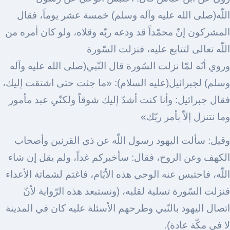
اللّه(صلى الله عليه وآله وسلم) خمسة عشر يوماً، فقال
المشركون إنّ محمّداً قد ودعه ربّه وقلاه، ولو كان أمره من
اللّه تعالى لتتابع عليه، فنزلت السّورة
وروي أنّه لمّا نزلت السّورة قال النّبي(صلى الله عليه وآله
وسلم) لجبرائيل(عليه السلام): «ما جئت حتى اشتقت إليك،
فقال جبرائيل: وأنا كنت أشدّ إليك شوقاً ولكنّي عبد مأمور
وما نتنزل إلاّ بأمر ربّك»
وقيل: سألت اليهود رسول اللّه عن ذي القرنين وأصحاب
الكهف وعن الروح، فقال: سأخبركم غداً، ولم يقل إن شاء
اللّه، فاحتبس عنه الوحي هذه الأيّام، فاغتم لشماتة الأعداء
فنزلت السّورة تسلية لقلبه، (ونستبعد هذه الرّواية لأنّ
اتصال اليهود بالنّبي وطرحهم الأسئلة عليه كان في المدينة
لا في مكّة عادة).