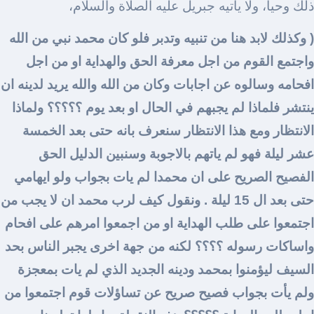
ذلك وحيا، ولا يأتيه جبريل عليه الصلاة والسلام،
( وكذلك لابد هنا من تنبيه وتدبر فلو كان محمد نبي من الله
واجتمع القوم من اجل معرفة الحق والهداية او من اجل
افحامه وسالوه عن اجابات وكان من الله والله يريد لدينه ان
ينتشر فلماذا لم يجبهم في الحال او بعد يوم ؟؟؟؟؟ ولماذا
الانتظار ومع هذا الانتظار سنعرف بانه حتى بعد الخمسة
عشر ليلة فهو لم ياتهم بالاجوبة وسنبين الدليل الحق
الفصيح الصريح على ان محمدا لم يات بجواب ولو ايهامي
حتى بعد ال 15 ليلة . ونقول كيف لرب محمد ان لا يجب من
اجتمعوا على طلب الهداية او من اجمعوا امرهم على افحام
واساكات رسوله ؟؟؟؟ لكنه من جهة اخرى يجبر الناس بحد
السيف ليؤمنوا بمحمد ودينه الجديد الذي لم يات بمعجزة
ولم يأت بجواب فصيح صريح عن تساؤلات قوم اجتمعوا من