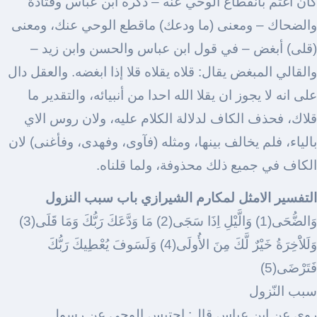
كان اغتم بانقطاع الوحي عنه – ذكره ابن عباس وقتادة
والضحاك – ومعنى (ما ودعك) ماقطع الوحي عنك، ومعنى
(قلى) أبغض – في قول ابن عباس والحسن وابن زيد –
والقالي المبغض يقال: قلاه يقلاه قلا إذا ابغضه. والعقل دال
على انه لا يجوز ان يقلا الله احدا من أنبيائه، والتقدير ما
قلاك، فحذف الكاف لدلالة الكلام عليه، ولان روس الاي
بالياء، فلم يخالف بينها، ومثله (فآوى، وفهدى، وفأغنى) لان
الكاف في جميع ذلك محذوفة، ولما قلناه.
التفسير الامثل لمكارم الشيرازي باب سبب النزول
وَالضُّحَى(1) وَالَّيْلِ اِذَا سَجَى(2) مَا وَدَّعَكَ رَبُّكَ وَمَا قَلَى(3)
وَلَلاَْخِرَةُ خَيْرٌ لَّكَ مِنَ الأُولَى(4) وَلَسَوفَ يُعْطِيكَ رَبُّكَ
فَتَرْضَى(5)
سبب النّزول
روي عن ابن عباس قال: احتبس الوحي عن رسول