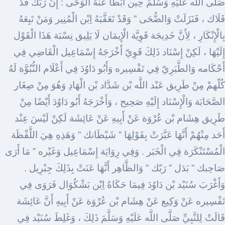
صَلَّى اللَّه عَلَيْهِ وَسَلَّمَ حِين أَبْطَأَ عَنْهُ الْوَحَى : إِنَّ رَبّك قَدْ
قَلَاك ، فَنَزَلَتْ وَالضُّحَى ” وَقَدْ تَعَقَّبَهُ اِبْن الْمُنِير وَمَنْ تَبِعَهُ
بِالْإِنْكَارِ ، لِأَنَّ خَدِيجَة قَوِيَّة الْإِيمَان لَا يَلِيق نِسْبَة هَذَا الْقَوْل
إِلَيْهَا ، لَكِنْ إِسْنَاد ذَلِكَ قَوِيّ أَخْرَجَهُ إِسْمَاعِيل الْقَاضِي فِي
أَحْكَامه وَالطَّبَرِيّ فِي تَفْسِيره وَأَبُو دَاوُدَ فِي أَعْلَام النُّبُوَّة لَهُ
كُلّهمْ مِنْ طَرِيق عَبْد اللَّه بْن شَدَّاد بْن الْهَادِ وَهُوَ مِنْ صِغَار
الصَّحَابَة وَالْإِسْنَاد إِلَيْهِ صَحِيح ، وَأَخْرَجَهُ أَبُو دَاوُدَ أَيْضًا مِنْ
طَرِيق هِشَام بْن عُرْوَة عَنْ أَبِيهِ عَنْ عَائِشَة لَكِنْ لَيْسَ عِنْد
أَحَد مِنْهُمْ أَنَّهَا عَبَّرَتْ بِقَوْلِهَا ” شَيْطَانك ” وَهَذِهِ هِيَ اللَّفْظَة
الْمُسْتَنْكَرَة فِي الْخَبَر . وَفِي رِوَايَة إِسْمَاعِيل وَغَيْره ” مَا أَرَى
صَاحِبك ” بَدَل ” رَبّك ” وَالظَّاهِر أَنَّهَا عَنَتْ بِذَلِكَ جِبْرِيل .
وَأَغْرَبَ سُنَيْد بْن دَاوُدَ فِيمَا حَكَاهُ اِبْن بَشْكُوَال فَرَوَى فِي
تَفْسِيره عَنْ وَكِيع عَنْ هِشَام بْن عُرْوَة عَنْ أَبِيهِ أَنَّ عَائِشَة
قَالَتْ لِلنَّبِيِّ صَلَّى اللَّه عَلَيْهِ وَسَلَّمَ ذَلِكَ ، وَغَلِطَ سُنَيْد فِي