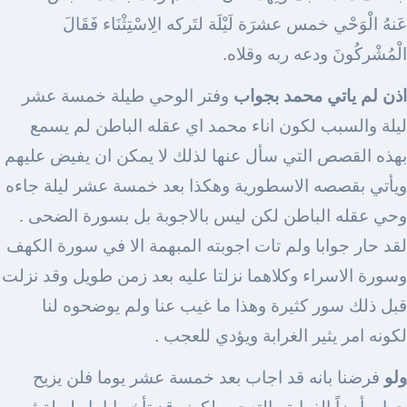
عَنهُ الْوَحْي خمس عشرَة لَيْلَة لتَركه الِاسْتِثْنَاء فَقَالَ
الْمُشْركُونَ ودعه ربه وقلاه.
اذن لم ياتي محمد بجواب
وفتر الوحي طيلة خمسة عشر
ليلة والسبب لكون اناء محمد اي عقله الباطن لم يسمع
بهذه القصص التي سأل عنها لذلك لا يمكن ان يفيض عليهم
ويأتي بقصصه الاسطورية وهكذا بعد خمسة عشر ليلة جاءه
وحي عقله الباطن لكن ليس بالاجوبة بل بسورة الضحى .
لقد حار جوابا ولم تات اجوبته المبهمة الا في سورة الكهف
وسورة الاسراء وكلاهما نزلتا عليه بعد زمن طويل وقد نزلت
قبل ذلك سور كثيرة وهذا ما غيب عنا ولم يوضحوه لنا
لكونه امر يثير الغرابة ويؤدي للعجب .
ولو
فرضنا بانه قد اجاب بعد خمسة عشر يوما فلن يزيح