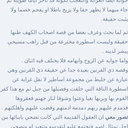
جوابه أيضاً الغرابة والتعجب لكونه قد تأخر اياما طويلة ثم
جاء مبهما لا يظهر حقا ولا يزيح باطلا او يفحم خصما ولا
يثبت حقيقة.
ثم لما بحث وعرف بعضا من قصة اصحاب الكهف ظنها
حقيقة وليست اسطورة مخترعة من قبل راهب مسيحي
يبشر لدينه .
واما جوابه عن الروح وابهامه فلا يختلف فيه اثنان .
وقصة ذي القرنين بعيدة جدا عن حقيقة ذي القرنين وهي
عبارة عن خليط من مجموعة اساطير لا تقل غرابة عن
اسطورة الناقة التي خلقت وفصيلها من جبل ثم مع هذا كفر
القوم بها وبربها بغيا وعتوا وشوقا لنار جهنم فعقروها
فدمدم عليهم ربهم دمدمة ادمتهم وقضت عليهم واهلكتهم .
تصور معي
ان العقول القديمة التي كانت تضحي بابنائها من
اجل تمثال اصم فتجتمع عليه لتقدسه وتتعبد له وتضحي