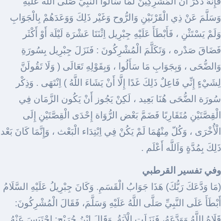
فَإِنَّهُ ذَكَرَ أَنَّ الْمُشْرِكِينَ لَمَّا سَأَلُوا النَّبِيّ صَلَّى اللَّه عَلَيْهِ
وَسَلَّمَ عَنْ ذِي الْقَرْنَيْنِ وَالرُّوح وَغَيْر ذَلِكَ وَوَعَدَهُمْ بِالْجَوَابِ
وَلَمْ يَسْتَثْنِ ، فَأَبْطَأَ عَلَيْهِ جِبْرِيل اِثْنَتَا عَشْرَة لَيْلَة أَوْ أَكْثَر
فَضَاقَ صَدْره ، وَتَكَلَّمَ الْمُشْرِكُونَ : فَنَزَلَ جِبْرِيل بِسُورَةِ
وَالضُّحَى ، وَبِجَوَابِ مَا سَأَلُوا ، وَبِقَوْلِهِ تَعَالَى ( وَلَا تَقُولَنَّ
لِشَيْءٍ إِنِّي فَاعِلٌ ذَلِكَ غَدًا إِلَّا أَنْ يَشَاءَ اللَّهُ ) اِنْتَهَى . وَذِكْر
سُورَة الضُّحَى هُنَا بَعِيد ، لَكِنْ يَجُوز أَنْ يَكُون الزَّمَان فِي
الْقِصَّتَيْنِ مُتَقَارِبًا فَضَمَّ بَعْض الرُّوَاة إِحْدَى الْقِصَّتَيْنِ إِلَى
الْأُخْرَى ، وَكُلّ مِنْهُمَا لَمْ يَكُنْ فِي اِبْتِدَاء الْبَعْث ، وَإِنَّمَا كَانَ بَعْد
ذَلِكَ بِمُدَّةٍ وَاَللَّه أَعْلَم .
وفي تفسير القرطبي
(مَا وَدَّعَكَ رَبُّكَ) هَذَا جَوَابُ الْقَسَمِ. وَكَانَ جِبْرِيلُ عَلَيْهِ السَّلَامُ
أَبْطَأَ عَلَى النَّبِيِّ صَلَّى اللَّهُ عَلَيْهِ وَسَلَّمَ، فَقَالَ الْمُشْرِكُونَ:
قَلَاهُ اللَّهُ وَوَدَّعَهُ، فَنَزَلَتِ الْآيَةُ. وَقَالَ ابْنُ جُرَيْجٍ: احْتَبَسَ عَنْهُ