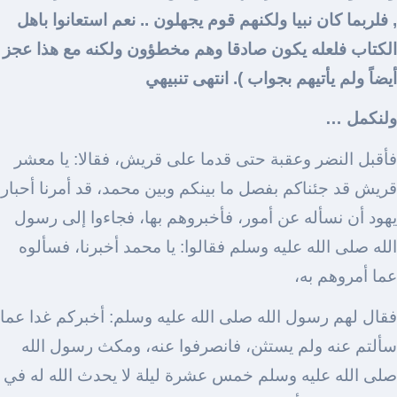
, فلربما كان نبيا ولكنهم قوم يجهلون .. نعم استعانوا باهل
الكتاب فلعله يكون صادقا وهم مخطؤون ولكنه مع هذا عجز
أيضاً ولم يأتيهم بجواب ). انتهى تنبيهي
ولنكمل …
فأقبل النضر وعقبة حتى قدما على قريش، فقالا: يا معشر
قريش قد جئناكم بفصل ما بينكم وبين محمد، قد أمرنا أحبار
يهود أن نسأله عن أمور، فأخبروهم بها، فجاءوا إلى رسول
الله صلى الله عليه وسلم فقالوا: يا محمد أخبرنا، فسألوه
عما أمروهم به،
فقال لهم رسول الله صلى الله عليه وسلم: أخبركم غدا عما
سألتم عنه ولم يستثن، فانصرفوا عنه، ومكث رسول الله
صلى الله عليه وسلم خمس عشرة ليلة لا يحدث الله له في