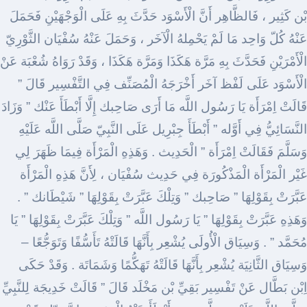
بْن كَثِير ، فَالظَّاهِر أَنَّ الْأَسْوَد حَدَّثَ بِهِ عَلَى الْوَجْهَيْنِ فَحَمَلَ
عَنْهُ كُلّ وَاحِد مَا لَمْ يَحْمِلهُ الْآخَر ، وَحَمَلَ عَنْهُ سُفْيَان الثَّوْرِيّ
الْأَمْرَيْنِ فَحَدَّثَ بِهِ مَرَّة هَكَذَا وَمَرَّة هَكَذَا ، وَقَدْ رَوَاهُ شُعْبَة عَنْ
الْأَسْوَد عَلَى لَفْظ آخَر أَخْرَجَهُ الْمُصَنِّف فِي التَّفْسِير قَالَ ”
قَالَتْ اِمْرَأَة يَا رَسُول اللَّه مَا أَرَى صَاحِبك إِلَّا أَبْطَأَ عَنْك ” وَزَادَ
النَّسَائِيُّ فِي أَوَّله ” أَبْطَأَ جِبْرِيل عَلَى النَّبِيّ صَلَّى اللَّه عَلَيْهِ
وَسَلَّمَ فَقَالَتْ اِمْرَأَة ” الْحَدِيث . وَهَذِهِ الْمَرْأَة فِيمَا ظَهَرَ لِي
غَيْر الْمَرْأَة الْمَذْكُورَة فِي حَدِيث سُفْيَان ، لِأَنَّ هَذِهِ الْمَرْأَة
عَبَّرَتْ بِقَوْلِهَا ” صَاحِبك ” وَتِلْكَ عَبَّرَتْ بِقَوْلِهَا ” شَيْطَانك ” .
وَهَذِهِ عَبَّرَتْ بِقَوْلِهَا ” يَا رَسُول اللَّه ” وَتِلْكَ عَبَّرَتْ بِقَوْلِهَا ” يَا
مُحَمَّد ” . وَسِيَاق الْأُولَى يُشْعِر بِأَنَّهَا قَالَتْهُ تَأَسُّفًا وَتَوَجُّعًا –
وَسِيَاق الثَّانِيَة يُشْعِر بِأَنَّهَا قَالَتْهُ تَهَكُّمًا وَشَمَاتَة . وَقَدْ حَكَى
اِبْن بَطَّال عَنْ تَفْسِير بَقِيِّ بْن مَخْلَد قَالَ ” قَالَتْ خَدِيجَة لِلنَّبِيِّ