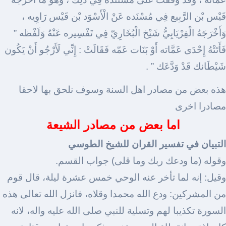
قَيْس بْن الرَّبِيع فِي مُسْنَده عَنْ الْأَسْوَد بْن قَيْس رَاوِيه ،
وَأَخْرَجَهُ الْفِرْيَابِيُّ شَيْخ الْبُخَارِيّ فِي تَفْسِيره عَنْهُ وَلَفْظه ”
فَأَتَتْهُ إِحْدَى عَمَّاته أَوْ بَنَات عَمّه فَقَالَتْ : إِنِّي لَأَرْجُو أَنْ يَكُون
شَيْطَانك قَدْ وَدَّعَك ” .
هذه بعض من مصادر اهل السنة وسوف نلحق بها لاحقا
مصادرا اخرى
اما بعض من مصادر الشيعة
التبيان في تفسير القران للشيخ الطوسي
وقوله (ما ودعك ربك وما قلى) جواب القسم.
وقيل: إنه لما تأخر عنه الوحي خمس عشرة ليلة، قال قوم
من المشركين: ودع الله محمدا وقلاه، فانزل الله تعالى هذه
السورة تكذيبا لهم وتسلية للنبي صلى الله عليه واله، لانه