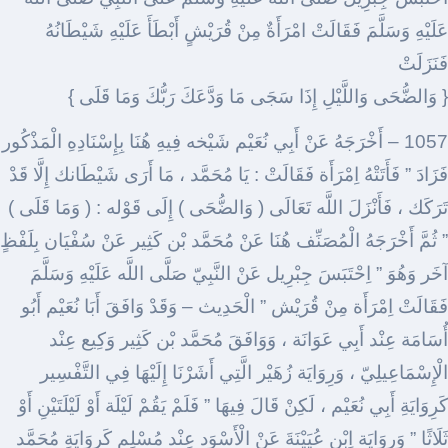
عَلَيْهِ وَسَلَّمَ فَقَالَتْ امْرَأَةٌ مِنْ قُرَيْشٍ أَبْطَأَ عَلَيْهِ شَيْطَانُهُ
فَنَزَلَتْ
{ وَالضُّحَى وَاللَّيْلِ إِذَا سَجَى مَا وَدَّعَكَ رَبُّكَ وَمَا قَلَى }
1057 – أَخْرَجَهُ عَنْ أَبِي نُعَيْم شَيْخه فِيهِ هُنَا بِإِسْنَادِهِ الْمَذْكُور
فَزَادَ ” فَأَتَتْهُ اِمْرَأَة فَقَالَتْ : يَا مُحَمَّد ، مَا أَرَى شَيْطَانك إِلَّا قَدْ
تَرَكَك ، فَأَنْزَلَ اللَّه تَعَالَى ( وَالضُّحَى ) إِلَى قَوْله : ( وَمَا قَلَى )
” ثُمَّ أَخْرَجَهُ الْمُصَنِّف هُنَا عَنْ مُحَمَّد بْن كَثِير عَنْ سُفْيَان بِلَفْظٍ
آخَر وَهُوَ ” اِحْتَبَسَ جِبْرِيل عَنْ النَّبِيّ صَلَّى اللَّه عَلَيْهِ وَسَلَّمَ
فَقَالَتْ اِمْرَأَة مِنْ قُرَيْش ” الْحَدِيث – وَقَدْ وَافَقَ أَبَا نُعَيْم أَبُو
أُسَامَة عِنْد أَبِي عَوَانَة ، وَوَافَقَ مُحَمَّد بْن كَثِير وَكِيع عِنْد
الْإِسْمَاعِيلِيّ ، وَرِوَايَة زُهَيْر الَّتِي أَشَرْنَا إِلَيْهَا فِي التَّفْسِير
كَرِوَايَةِ أَبِي نُعَيْم ، لَكِنْ قَالَ فِيهَا ” فَلَمْ يَقُمْ لَيْلَة أَوْ لَيْلَتَيْنِ أَوْ
ثَلَاثًا ” وَرِوَايَة اِبْن عُيَيْنَةَ عَنْ الْأَسْوَد عِنْد مُسْلِم كَرِوَايَةِ مُحَمَّد