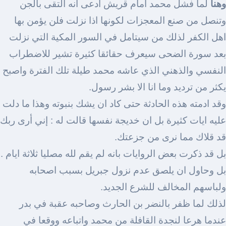
وهنا
لما فشل محمد امام قريش ادعى انه التقى بالجن
وتنصل من صنع المعجزات لكونها اذا نزلت فلن يؤمن بها
اهل الكفر لذلك من سيتامل في السور المكية التي نزلت
بعد سورة الضحى سيعرف حقائقا كثيرة تشير للاضطراب
النفسي والذهني الذي عاشه محمد طيلة تلك الفترة واصبح
يكثر من ترديد وما انا الا بشر رسول.
وقد ادمته هذه الحادثة حتى كاد ان يشك بنبوته وهذا ما دلت
عليه ايات كثيرة بل ان خديجة نفسها قالت له : إني أرى ربك
قد قلاك مما نرى من جزعتك.
بل قد ذكرت بعض الروايات بانه لم يقم لله مصليا ثلاثة ايام .
بل وحاول ان يلصق عدم نزول جبريل بسبب اصحابه
ولباسهم المخالف للشرع الجديد.
لذلك لما ظفر بالنضر بن الحارث وصاحبه عقبة في بدر
عندما هرعا لنجدة القافلة من محمد واتباعه ووقعا في